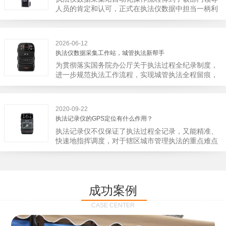
宁市第二医院刚试行安检的首日，检查出10多把各类
人员的肯定和认可，正式在执法仪数据中担当一柄利
刀具和一把管制类刀具。近来伤医事件屡屡发生，安
剑。 执法仪数据采集站对于执法仪数据资料的管理
装安检门可以缓解医生安全感不足的问题，同时安检
分三大步，首先执法仪数据采集站支持多台执法仪同
设备越发先进，效率还可以，能够保障急诊的快速通
时上传数据，执法仪接入执法仪数据采集站之后，设
道顺畅就可以。
2026-06-12
备能自动读取目标对象，并同步到采集站中，此外设
执法仪数据采集工作站，城管执法新帮手
备具有断点续传的功能，如果碰到网络故障，可以从
为贯彻落实国务院办公厅关于执法过程全纪录制度，
已经上传或下载的部分开始继续上传下载未完成的部
进一步规范执法工作流程，实现城管执法全程留痕，
分，而没有必要从头开始上传下载，能节省时间，提
深入推进执法队伍规范化建设，给城管执法工作添加
高速度。再者待数据传输完毕之后，执法仪数据采集
新帮手。执法记录仪是我们队员在路面执法的必备
站会自动清空执法仪数据和自动充电，方便执法人员
品，它忠诚的记录了执法现场的客观事实，有效的遏
下次直接使用，提高执法仪数据效率。执法仪数据采
2020-09-22
止了双方矛盾的发生。现在有了执法仪数据采集工作
集站还具有强大的数据存储管理系统，后台统计不同
执法记录仪的GPS定位有什么作用？
站，执法队员的担忧便得到有效的解决。每个采集工
上传时段、不同重要级别的数据，将统计结果以图表
执法记录仪不仅保证了执法过程全记录，又能精准、
作站可支持多台执法记录仪设备同时上传数据，队员
或者报表的形式呈现；设备设置有用户操作权限管
快速地指挥调度，对于辖区城市管理执法的重点难点
当天使用当天上传，通过数据线接入到采集工作站，
理，自动将用户警员编号与执法仪编号绑定，保障数
也能一目了然，在城市管理工作信息化中发挥着重要
它会自动读取所有的视频、音频、图片、日志等信
据的合法性，同时系统可设置每个警员的权限，明确
的作用。目前，绝大多数执法记录仪都内置有定位功
息，同步导入采集站，传输速度非常快。数据采集完
规定上传权限，下载权限，可检索的数据范围等，极
能的GPS模块，GPS模块可以用来实时记录执法人员
成后自动会清空执法记录仪里的缓存数据，给执法记
大程度上保证数据资料的安全。
的位置。 智能执法仪爱户外ioutdoor C310内置GPS
录仪减减负，轻装上阵。在上传数据资料的同时，工
成功案例
定位模块，可通过移动网络将位置信息实时发送到监
作站也能自动为执法记录仪充充电、校校时，做执法
控中心，在平台的电子地图上显示出设备的具体位
记录仪的贴心小"保姆"。随着群众法律意识的逐步提
CASE CENTER
置，实时查看执法人员到岗情况及根据执法环境迅速
高，行政执法行为更加"阳光、透明"，通过工作站可
调配周边执法人员。同时，内置NFC芯片，可支持身
以随时调取证据视频，精准查阅现场资料，直戳了当