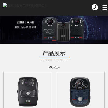
产品展示
PRODUCT CENTER
MORE+