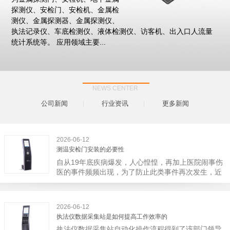
探测仪、安检门、安检机、金属检
测仪、金属探测器、金属探测仪、
执法记录仪、车底检测仪、液体检测仪、访客机、出入口人流量
统计系统等。 应用领域主要...
NEWS CENTER
公司新闻
行业资讯
更多新闻
2026-06-12
测温安检门安装的必要性
自从19年底疾病爆发，人心惶惶，再加上医院闹事伤
医的事件频频出现，为了防止此类事件再次发生，近
日，广西南宁市卫建委发出通知，要求当地市属各三
级医院尽快的安装安检门等设备，开展安全工作。此
消息一经传出引起了广大网友的讨论，而争论的焦点
2026-06-12
大体只有两个，其一，安装安检门是否会激化矛盾。
执法仪数据采集站是如何提高工作效率的
其二，安装安检门可以防范于未然。1月6号当天，南
执法仪数据采集站自动化操作流程得到了该部门领导