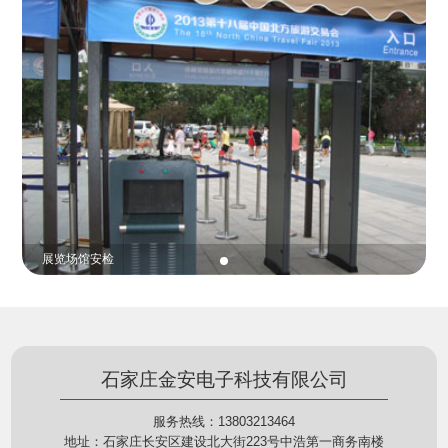
份证查验等拓展功能，在实战中发挥着重要的作用，
的展示给行政相对人看，有效的减少了行政相对人对
能广泛应用于交警公安执法、卫生监督、城管执法、
城管执法行为的误解，树立了执法的公信力。
海关执法、路政、质量监督、林业园林、消防、质量
监督、公路铁路等各个领域。
展览场馆安检
石家庄金安电子科技有限公司
服务热线：13803213464
地址：石家庄长安区建设北大街223号中浩第一商务南楼