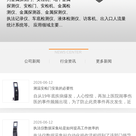
探测仪、安检门、安检机、金属检
测仪、金属探测器、金属探测仪、
执法记录仪、车底检测仪、液体检测仪、访客机、出入口人流量
统计系统等。 应用领域主要...
NEWS CENTER
公司新闻
行业资讯
更多新闻
2026-06-12
测温安检门安装的必要性
自从19年底疾病爆发，人心惶惶，再加上医院闹事伤
医的事件频频出现，为了防止此类事件再次发生，近
日，广西南宁市卫建委发出通知，要求当地市属各三
级医院尽快的安装安检门等设备，开展安全工作。此
消息一经传出引起了广大网友的讨论，而争论的焦点
2026-06-12
大体只有两个，其一，安装安检门是否会激化矛盾。
执法仪数据采集站是如何提高工作效率的
其二，安装安检门可以防范于未然。1月6号当天，南
执法仪数据采集站自动化操作流程得到了该部门领导