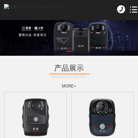
产品展示
PRODUCT CENTER
MORE+