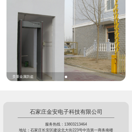
份证查验等拓展功能，在实战中发挥着重要的作用，
的展示给行政相对人看，有效的减少了行政相对人对
能广泛应用于交警公安执法、卫生监督、城管执法、
城管执法行为的误解，树立了执法的公信力。
海关执法、路政、质量监督、林业园林、消防、质量
监督、公路铁路等各个领域。
贵重金属防盗
石家庄金安电子科技有限公司
服务热线：13803213464
地址：石家庄长安区建设北大街223号中浩第一商务南楼