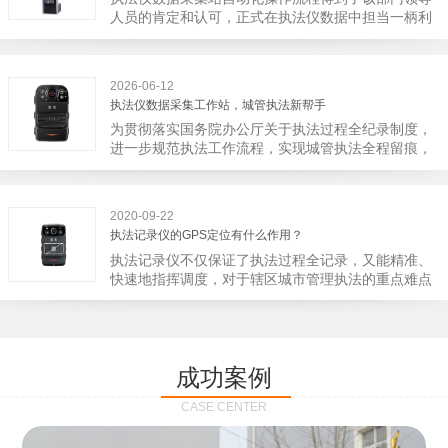
宁市第二医院刚试行安检的首日，检查出10多把各类
人员的肯定和认可，正式在执法仪数据中担当一柄利
刀具和一把管制类刀具。近来伤医事件屡屡发生，安
剑。 执法仪数据采集站对于执法仪数据资料的管理
装安检门可以缓解医生安全感不足的问题，同时安检
分三大步，首先执法仪数据采集站支持多台执法仪同
设备越发先进，效率还可以，能够保障急诊的快速通
时上传数据，执法仪接入执法仪数据采集站之后，设
道顺畅就可以。
2026-06-12
备能自动读取目标对象，并同步到采集站中，此外设
执法仪数据采集工作站，城管执法新帮手
备具有断点续传的功能，如果碰到网络故障，可以从
为贯彻落实国务院办公厅关于执法过程全纪录制度，
已经上传或下载的部分开始继续上传下载未完成的部
进一步规范执法工作流程，实现城管执法全程留痕，
分，而没有必要从头开始上传下载，能节省时间，提
深入推进执法队伍规范化建设，给城管执法工作添加
高速度。再者待数据传输完毕之后，执法仪数据采集
新帮手。执法记录仪是我们队员在路面执法的必备
站会自动清空执法仪数据和自动充电，方便执法人员
品，它忠诚的记录了执法现场的客观事实，有效的遏
下次直接使用，提高执法仪数据效率。执法仪数据采
2020-09-22
止了双方矛盾的发生。现在有了执法仪数据采集工作
集站还具有强大的数据存储管理系统，后台统计不同
执法记录仪的GPS定位有什么作用？
站，执法队员的担忧便得到有效的解决。每个采集工
上传时段、不同重要级别的数据，将统计结果以图表
执法记录仪不仅保证了执法过程全记录，又能精准、
作站可支持多台执法记录仪设备同时上传数据，队员
或者报表的形式呈现；设备设置有用户操作权限管
快速地指挥调度，对于辖区城市管理执法的重点难点
当天使用当天上传，通过数据线接入到采集工作站，
理，自动将用户警员编号与执法仪编号绑定，保障数
也能一目了然，在城市管理工作信息化中发挥着重要
它会自动读取所有的视频、音频、图片、日志等信
据的合法性，同时系统可设置每个警员的权限，明确
的作用。目前，绝大多数执法记录仪都内置有定位功
息，同步导入采集站，传输速度非常快。数据采集完
规定上传权限，下载权限，可检索的数据范围等，极
能的GPS模块，GPS模块可以用来实时记录执法人员
成后自动会清空执法记录仪里的缓存数据，给执法记
大程度上保证数据资料的安全。
的位置。 智能执法仪爱户外ioutdoor C310内置GPS
录仪减减负，轻装上阵。在上传数据资料的同时，工
成功案例
定位模块，可通过移动网络将位置信息实时发送到监
作站也能自动为执法记录仪充充电、校校时，做执法
控中心，在平台的电子地图上显示出设备的具体位
记录仪的贴心小"保姆"。随着群众法律意识的逐步提
CASE CENTER
置，实时查看执法人员到岗情况及根据执法环境迅速
高，行政执法行为更加"阳光、透明"，通过工作站可
调配周边执法人员。同时，内置NFC芯片，可支持身
以随时调取证据视频，精准查阅现场资料，直戳了当