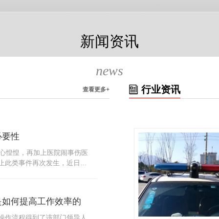
新闻资讯
news
行业资讯
查看更多+
必要性
人心惶惶，再加上医院闹事伤医
止此类事件再次发生，近日，
知，要求当地市属各三级医院
，开展安全工作。此消息一经
论，而争论的焦点大体只有两
是如何提高工作效率的
否会激化矛盾。其二，安装安
月6号当天，南宁市第二医院刚
操作流程得到了该部门领导人