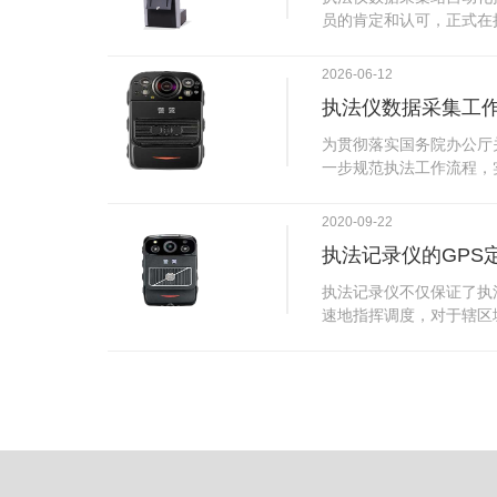
试行安检的首日，检查出
员的肯定和认可，正式在
刀具。近来伤医事件屡屡
执法仪数据采集站对于执
生安全感不足的问题，同
步，首先执法仪数据采集
2026-06-12
可以，能够保障急诊的快
据，执法仪接入执法仪数
执法仪数据采集工
取目标对象，并同步到采
传的功能，如果碰到网络
为贯彻落实国务院办公厅
的部分开始继续上传下载
一步规范执法工作流程，
头开始上传下载，能节省
推进执法队伍规范化建设
传输完毕之后，执法仪数
手。执法记录仪是我们队
2020-09-22
据和自动充电，方便执法
诚的记录了执法现场的客
仪数据效率。执法仪数据
执法记录仪的GPS
盾的发生。现在有了执法
管理系统，后台统计不同
的担忧便得到有效的解决
执法记录仪不仅保证了执
据，将统计结果以图表或
执法记录仪设备同时上传
速地指挥调度，对于辖区
有用户操作权限管理，自
传，通过数据线接入到采
一目了然，在城市管理工
号绑定，保障数据的合法
的视频、音频、图片、日
用。目前，绝大多数执法
的权限，明确规定上传权
传输速度非常快。数据采
GPS模块，GPS模块可
范围等，极大程度上保证
仪里的缓存数据，给执法
置。 智能执法仪爱户外ioutdoor C310内置GPS定位模
上传数据资料的同时，工
块，可通过移动网络将位
充电、校校时，做执法记
在平台的电子地图上显示
众法律意识的逐步提高，
执法人员到岗情况及根据
明"，通过工作站可以随