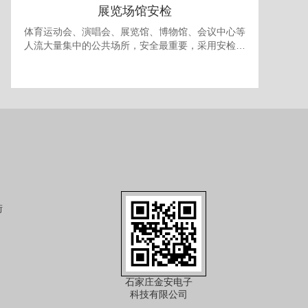
展览场馆安检
体育运动会、演唱会、展览馆、博物馆、会议中心等
人流大量集中的公共场所，安全最重要，采用安检门
和安检机检查随身携带的包裹可防止各种违禁品进
入，提供一个安全的环境。 对于室内型的展览馆，有
时还需要考虑最多人流量的问题，以免人员过多发生
拥挤产生事故，可使用本公司的出入口人流量统计系
统进行安全管理。
街
石家庄金安电子
科技有限公司