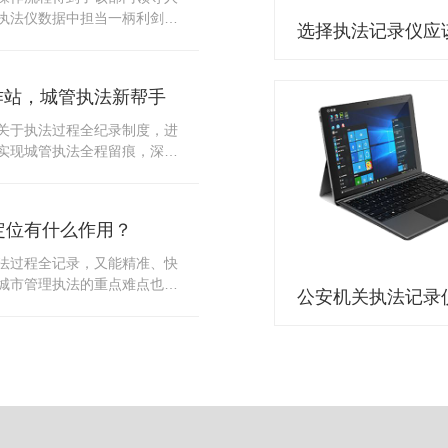
10多把各类刀具和一把管制类
执法仪数据中担当一柄利剑。
发生，安装安检门可以缓解医
法仪数据资料的管理分三大
时安检设备越发先进，效率还
站支持多台执法仪同时上传数
速通道顺畅就可以。
据采集站之后，设备能自动读
作站，城管执法新帮手
集站中，此外设备具有断点续
故障，可以从已经上传或下载
关于执法过程全纪录制度，进
未完成的部分，而没有必要从
实现城管执法全程留痕，深入
时间，提高速度。再者待数据
，给城管执法工作添加新帮
据采集站会自动清空执法仪数
员在路面执法的必备品，它忠
人员下次直接使用，提高执法
观事实，有效的遏止了双方矛
采集站还具有强大的数据存储
定位有什么作用？
仪数据采集工作站，执法队员
上传时段、不同重要级别的数
。每个采集工作站可支持多台
法过程全记录，又能精准、快
者报表的形式呈现；设备设置
数据，队员当天使用当天上
城市管理执法的重点难点也能
动将用户警员编号与执法仪编
集工作站，它会自动读取所有
作信息化中发挥着重要的作
性，同时系统可设置每个警员
志等信息，同步导入采集站，
记录仪都内置有定位功能的
限，下载权限，可检索的数据
集完成后自动会清空执法记录
以用来实时记录执法人员的位
数据资料的安全。
记录仪减减负，轻装上阵。在
作站也能自动为执法记录仪充
置信息实时发送到监控中心，
录仪的贴心小"保姆"。随着群
出设备的具体位置，实时查看
行政执法行为更加"阳光、透
执法环境迅速调配周边执法人
时调取证据视频，精准查阅现