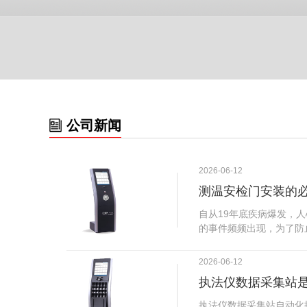
公司新闻
2026-06-12
测温安检门安装的
自从19年底疾病爆发，
的事件频频出现，为了防
广西南宁市卫建委发出通
尽快的安装安检门等设备
2026-06-12
传出引起了广大网友的讨
执法仪数据采集站
个，其一，安装安检门是
检门可以防范于未然。1
执法仪数据采集站自动化