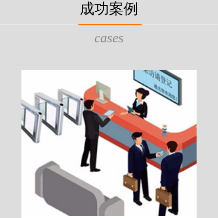
片，可支持身份证查验等拓展功
成功案例
给行政相对人看，有效的减少
的作用，能广泛应用于交警公
行为的误解，树立了执法的公
执法、海关执法、路政、质量
质量监督、公路铁路等各个领
cases