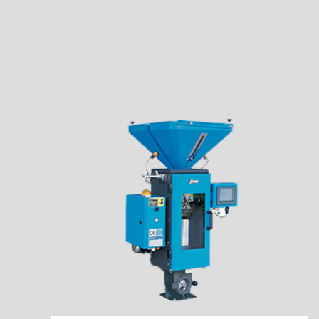
员。同时，内置NFC芯
场资料，直戳了当的展示
能，在实战中发挥着重要
了行政相对人对城管执法
安执法、卫生监督、城管
信力。
监督、林业园林、消防、
域。