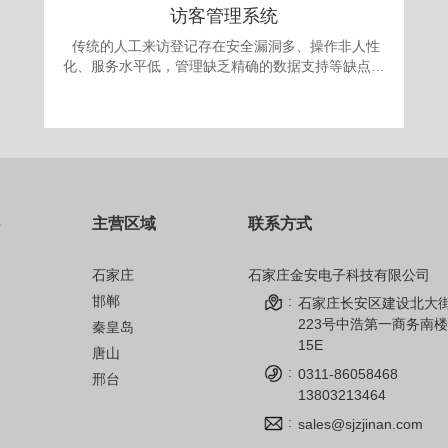
访客管理系统
传统的人工来访登记存在安全漏洞多、操作非人性
化、服务水平低，管理缺乏精确的数据支持等缺点。
更为严重的是采取“人工来访登记”的办法，犯罪份子
很容易就能用不真实的身份证或找借口应付门卫登记
要求，进入单位进行作案。发案后追查却有可能发现
登记的信息一概虚假，无从追查，登记也形同虚设。
面对日益翻新的犯罪手段，单位提高自身的治安手段
和防犯能力显得迫在眉捷。 为满足现代安全信息
化管理，应对日趋复杂的安全需求，公司自主开发的
主营区域
联系方式
访客机管理系统，技术先进、操作简单、性能可靠，
完全可以成为政府、军队大院、企事业单位、金融机
构、公安、院校安全保卫管理的得力助手。
石家庄
石家庄金安电子科技有限公司
邯郸
:
石家庄长安区建设北大
223号中浩第一商务南楼
秦皇岛
15E
唐山
:
0311-86058468
邢台
13803213464
:
sales@sjzjinan.com