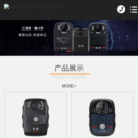
产品展示
PRODUCT CENTER
MORE+