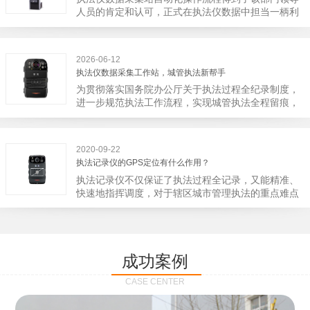
宁市第二医院刚试行安检的首日，检查出10多把各类
人员的肯定和认可，正式在执法仪数据中担当一柄利
刀具和一把管制类刀具。近来伤医事件屡屡发生，安
剑。 执法仪数据采集站对于执法仪数据资料的管理
装安检门可以缓解医生安全感不足的问题，同时安检
分三大步，首先执法仪数据采集站支持多台执法仪同
设备越发先进，效率还可以，能够保障急诊的快速通
时上传数据，执法仪接入执法仪数据采集站之后，设
道顺畅就可以。
2026-06-12
备能自动读取目标对象，并同步到采集站中，此外设
执法仪数据采集工作站，城管执法新帮手
备具有断点续传的功能，如果碰到网络故障，可以从
为贯彻落实国务院办公厅关于执法过程全纪录制度，
已经上传或下载的部分开始继续上传下载未完成的部
进一步规范执法工作流程，实现城管执法全程留痕，
分，而没有必要从头开始上传下载，能节省时间，提
深入推进执法队伍规范化建设，给城管执法工作添加
高速度。再者待数据传输完毕之后，执法仪数据采集
新帮手。执法记录仪是我们队员在路面执法的必备
站会自动清空执法仪数据和自动充电，方便执法人员
品，它忠诚的记录了执法现场的客观事实，有效的遏
下次直接使用，提高执法仪数据效率。执法仪数据采
2020-09-22
止了双方矛盾的发生。现在有了执法仪数据采集工作
集站还具有强大的数据存储管理系统，后台统计不同
执法记录仪的GPS定位有什么作用？
站，执法队员的担忧便得到有效的解决。每个采集工
上传时段、不同重要级别的数据，将统计结果以图表
执法记录仪不仅保证了执法过程全记录，又能精准、
作站可支持多台执法记录仪设备同时上传数据，队员
或者报表的形式呈现；设备设置有用户操作权限管
快速地指挥调度，对于辖区城市管理执法的重点难点
当天使用当天上传，通过数据线接入到采集工作站，
理，自动将用户警员编号与执法仪编号绑定，保障数
也能一目了然，在城市管理工作信息化中发挥着重要
它会自动读取所有的视频、音频、图片、日志等信
据的合法性，同时系统可设置每个警员的权限，明确
的作用。目前，绝大多数执法记录仪都内置有定位功
息，同步导入采集站，传输速度非常快。数据采集完
规定上传权限，下载权限，可检索的数据范围等，极
能的GPS模块，GPS模块可以用来实时记录执法人员
成后自动会清空执法记录仪里的缓存数据，给执法记
大程度上保证数据资料的安全。
的位置。 智能执法仪爱户外ioutdoor C310内置GPS
录仪减减负，轻装上阵。在上传数据资料的同时，工
成功案例
定位模块，可通过移动网络将位置信息实时发送到监
作站也能自动为执法记录仪充充电、校校时，做执法
控中心，在平台的电子地图上显示出设备的具体位
记录仪的贴心小"保姆"。随着群众法律意识的逐步提
CASE CENTER
置，实时查看执法人员到岗情况及根据执法环境迅速
高，行政执法行为更加"阳光、透明"，通过工作站可
调配周边执法人员。同时，内置NFC芯片，可支持身
以随时调取证据视频，精准查阅现场资料，直戳了当