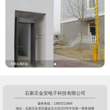
份证查验等拓展功能，在实战中发挥着重要的作用，
的展示给行政相对人看，有效的减少了行政相对人对
能广泛应用于交警公安执法、卫生监督、城管执法、
城管执法行为的误解，树立了执法的公信力。
海关执法、路政、质量监督、林业园林、消防、质量
监督、公路铁路等各个领域。
贵重金属防盗
石家庄金安电子科技有限公司
服务热线：13803213464
地址：石家庄长安区建设北大街223号中浩第一商务南楼