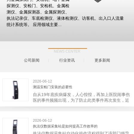
探测仪、安检门、安检机、金属检
测仪、金属探测器、金属探测仪、
执法记录仪、车底检测仪、液体检测仪、访客机、出入口人流量
统计系统等。 应用领域主要...
NEWS CENTER
公司新闻
行业资讯
更多新闻
2026-06-12
测温安检门安装的必要性
自从19年底疾病爆发，人心惶惶，再加上医院闹事伤
医的事件频频出现，为了防止此类事件再次发生，近
日，广西南宁市卫建委发出通知，要求当地市属各三
级医院尽快的安装安检门等设备，开展安全工作。此
消息一经传出引起了广大网友的讨论，而争论的焦点
2026-06-12
大体只有两个，其一，安装安检门是否会激化矛盾。
执法仪数据采集站是如何提高工作效率的
其二，安装安检门可以防范于未然。1月6号当天，南
执法仪数据采集站自动化操作流程得到了该部门领导