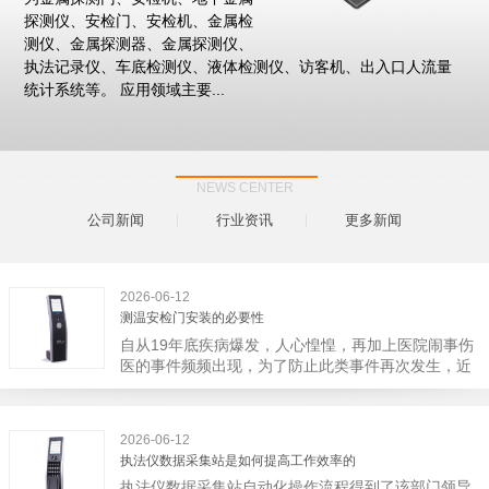
探测仪、安检门、安检机、金属检
测仪、金属探测器、金属探测仪、
执法记录仪、车底检测仪、液体检测仪、访客机、出入口人流量
统计系统等。 应用领域主要...
NEWS CENTER
公司新闻
行业资讯
更多新闻
2026-06-12
测温安检门安装的必要性
自从19年底疾病爆发，人心惶惶，再加上医院闹事伤
医的事件频频出现，为了防止此类事件再次发生，近
日，广西南宁市卫建委发出通知，要求当地市属各三
级医院尽快的安装安检门等设备，开展安全工作。此
消息一经传出引起了广大网友的讨论，而争论的焦点
2026-06-12
大体只有两个，其一，安装安检门是否会激化矛盾。
执法仪数据采集站是如何提高工作效率的
其二，安装安检门可以防范于未然。1月6号当天，南
执法仪数据采集站自动化操作流程得到了该部门领导