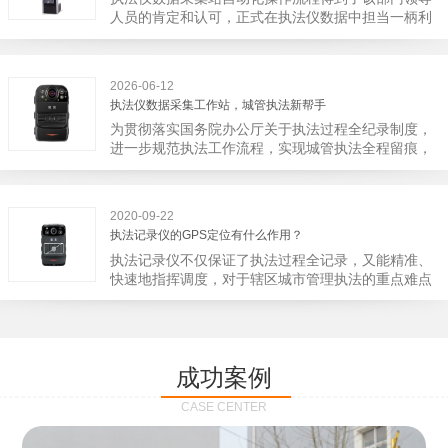
宁市第二医院刚试行安检的首日，检查出10多把各类
人员的肯定和认可，正式在执法仪数据中担当一柄利
刀具和一把管制类刀具。近来伤医事件屡屡发生，安
剑。 执法仪数据采集站对于执法仪数据资料的管理
装安检门可以缓解医生安全感不足的问题，同时安检
分三大步，首先执法仪数据采集站支持多台执法仪同
设备越发先进，效率还可以，能够保障急诊的快速通
时上传数据，执法仪接入执法仪数据采集站之后，设
道顺畅就可以。
2026-06-12
备能自动读取目标对象，并同步到采集站中，此外设
执法仪数据采集工作站，城管执法新帮手
备具有断点续传的功能，如果碰到网络故障，可以从
为贯彻落实国务院办公厅关于执法过程全纪录制度，
已经上传或下载的部分开始继续上传下载未完成的部
进一步规范执法工作流程，实现城管执法全程留痕，
分，而没有必要从头开始上传下载，能节省时间，提
深入推进执法队伍规范化建设，给城管执法工作添加
高速度。再者待数据传输完毕之后，执法仪数据采集
新帮手。执法记录仪是我们队员在路面执法的必备
站会自动清空执法仪数据和自动充电，方便执法人员
品，它忠诚的记录了执法现场的客观事实，有效的遏
下次直接使用，提高执法仪数据效率。执法仪数据采
2020-09-22
止了双方矛盾的发生。现在有了执法仪数据采集工作
集站还具有强大的数据存储管理系统，后台统计不同
执法记录仪的GPS定位有什么作用？
站，执法队员的担忧便得到有效的解决。每个采集工
上传时段、不同重要级别的数据，将统计结果以图表
执法记录仪不仅保证了执法过程全记录，又能精准、
作站可支持多台执法记录仪设备同时上传数据，队员
或者报表的形式呈现；设备设置有用户操作权限管
快速地指挥调度，对于辖区城市管理执法的重点难点
当天使用当天上传，通过数据线接入到采集工作站，
理，自动将用户警员编号与执法仪编号绑定，保障数
也能一目了然，在城市管理工作信息化中发挥着重要
它会自动读取所有的视频、音频、图片、日志等信
据的合法性，同时系统可设置每个警员的权限，明确
的作用。目前，绝大多数执法记录仪都内置有定位功
息，同步导入采集站，传输速度非常快。数据采集完
规定上传权限，下载权限，可检索的数据范围等，极
能的GPS模块，GPS模块可以用来实时记录执法人员
成后自动会清空执法记录仪里的缓存数据，给执法记
大程度上保证数据资料的安全。
的位置。 智能执法仪爱户外ioutdoor C310内置GPS
录仪减减负，轻装上阵。在上传数据资料的同时，工
成功案例
定位模块，可通过移动网络将位置信息实时发送到监
作站也能自动为执法记录仪充充电、校校时，做执法
控中心，在平台的电子地图上显示出设备的具体位
记录仪的贴心小"保姆"。随着群众法律意识的逐步提
CASE CENTER
置，实时查看执法人员到岗情况及根据执法环境迅速
高，行政执法行为更加"阳光、透明"，通过工作站可
调配周边执法人员。同时，内置NFC芯片，可支持身
以随时调取证据视频，精准查阅现场资料，直戳了当