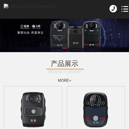
产品展示
PRODUCT CENTER
MORE+