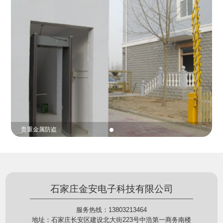
份证查验等拓展功能，在实战中发挥着重要的作用，
的展示给行政相对人看，有效的减少了行政相对人对
能广泛应用于交警公安执法、卫生监督、城管执法、
城管执法行为的误解，树立了执法的公信力。
海关执法、路政、质量监督、林业园林、消防、质量
监督、公路铁路等各个领域。
贵重金属防盗
石家庄金安电子科技有限公司
服务热线：13803213464
地址：石家庄长安区建设北大街223号中浩第一商务南楼