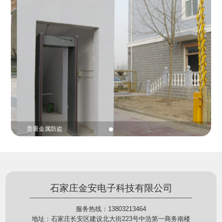
份证查验等拓展功能，在实战中发挥着重要的作用，
的展示给行政相对人看，有效的减少了行政相对人对
能广泛应用于交警公安执法、卫生监督、城管执法、
城管执法行为的误解，树立了执法的公信力。
海关执法、路政、质量监督、林业园林、消防、质量
监督、公路铁路等各个领域。
贵重金属防盗
石家庄金安电子科技有限公司
服务热线：13803213464
地址：石家庄长安区建设北大街223号中浩第一商务南楼