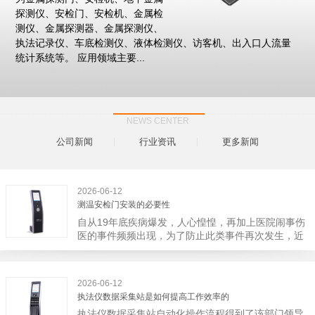
探测仪、安检门、安检机、金属检
测仪、金属探测器、金属探测仪、
执法记录仪、车底检测仪、液体检测仪、访客机、出入口人流量
统计系统等。 应用领域主要...
NEWS CENTER
公司新闻
行业资讯
更多新闻
2026-06-12
测温安检门安装的必要性
自从19年底疾病爆发，人心惶惶，再加上医院闹事伤
医的事件频频出现，为了防止此类事件再次发生，近
日，广西南宁市卫建委发出通知，要求当地市属各三
级医院尽快的安装安检门等设备，开展安全工作。此
消息一经传出引起了广大网友的讨论，而争论的焦点
2026-06-12
大体只有两个，其一，安装安检门是否会激化矛盾。
执法仪数据采集站是如何提高工作效率的
其二，安装安检门可以防范于未然。1月6号当天，南
执法仪数据采集站自动化操作流程得到了该部门领导