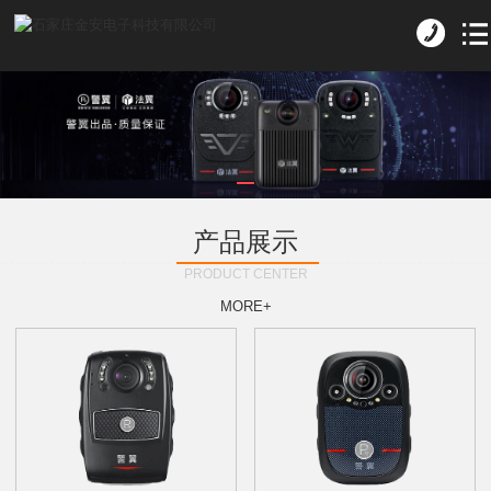
产品展示
PRODUCT CENTER
MORE+