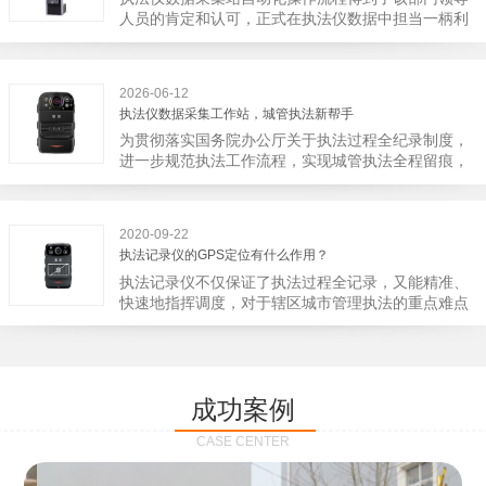
宁市第二医院刚试行安检的首日，检查出10多把各类
人员的肯定和认可，正式在执法仪数据中担当一柄利
刀具和一把管制类刀具。近来伤医事件屡屡发生，安
剑。 执法仪数据采集站对于执法仪数据资料的管理
装安检门可以缓解医生安全感不足的问题，同时安检
分三大步，首先执法仪数据采集站支持多台执法仪同
设备越发先进，效率还可以，能够保障急诊的快速通
时上传数据，执法仪接入执法仪数据采集站之后，设
道顺畅就可以。
2026-06-12
备能自动读取目标对象，并同步到采集站中，此外设
执法仪数据采集工作站，城管执法新帮手
备具有断点续传的功能，如果碰到网络故障，可以从
为贯彻落实国务院办公厅关于执法过程全纪录制度，
已经上传或下载的部分开始继续上传下载未完成的部
进一步规范执法工作流程，实现城管执法全程留痕，
分，而没有必要从头开始上传下载，能节省时间，提
深入推进执法队伍规范化建设，给城管执法工作添加
高速度。再者待数据传输完毕之后，执法仪数据采集
新帮手。执法记录仪是我们队员在路面执法的必备
站会自动清空执法仪数据和自动充电，方便执法人员
品，它忠诚的记录了执法现场的客观事实，有效的遏
下次直接使用，提高执法仪数据效率。执法仪数据采
2020-09-22
止了双方矛盾的发生。现在有了执法仪数据采集工作
集站还具有强大的数据存储管理系统，后台统计不同
执法记录仪的GPS定位有什么作用？
站，执法队员的担忧便得到有效的解决。每个采集工
上传时段、不同重要级别的数据，将统计结果以图表
执法记录仪不仅保证了执法过程全记录，又能精准、
作站可支持多台执法记录仪设备同时上传数据，队员
或者报表的形式呈现；设备设置有用户操作权限管
快速地指挥调度，对于辖区城市管理执法的重点难点
当天使用当天上传，通过数据线接入到采集工作站，
理，自动将用户警员编号与执法仪编号绑定，保障数
也能一目了然，在城市管理工作信息化中发挥着重要
它会自动读取所有的视频、音频、图片、日志等信
据的合法性，同时系统可设置每个警员的权限，明确
的作用。目前，绝大多数执法记录仪都内置有定位功
息，同步导入采集站，传输速度非常快。数据采集完
规定上传权限，下载权限，可检索的数据范围等，极
能的GPS模块，GPS模块可以用来实时记录执法人员
成后自动会清空执法记录仪里的缓存数据，给执法记
大程度上保证数据资料的安全。
的位置。 智能执法仪爱户外ioutdoor C310内置GPS
录仪减减负，轻装上阵。在上传数据资料的同时，工
成功案例
定位模块，可通过移动网络将位置信息实时发送到监
作站也能自动为执法记录仪充充电、校校时，做执法
控中心，在平台的电子地图上显示出设备的具体位
记录仪的贴心小"保姆"。随着群众法律意识的逐步提
CASE CENTER
置，实时查看执法人员到岗情况及根据执法环境迅速
高，行政执法行为更加"阳光、透明"，通过工作站可
调配周边执法人员。同时，内置NFC芯片，可支持身
以随时调取证据视频，精准查阅现场资料，直戳了当