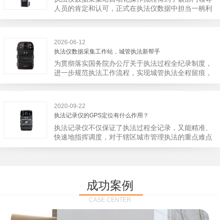
宁市第二医院刚试行安检的首日，检查出10多把各类
人员的肯定和认可，正式在执法仪数据中担当一柄利
刀具和一把管制类刀具。近来伤医事件屡屡发生，安
剑。 执法仪数据采集站对于执法仪数据资料的管理
装安检门可以缓解医生安全感不足的问题，同时安检
分三大步，首先执法仪数据采集站支持多台执法仪同
设备越发先进，效率还可以，能够保障急诊的快速通
时上传数据，执法仪接入执法仪数据采集站之后，设
道顺畅就可以。
2026-06-12
备能自动读取目标对象，并同步到采集站中，此外设
执法仪数据采集工作站，城管执法新帮手
备具有断点续传的功能，如果碰到网络故障，可以从
为贯彻落实国务院办公厅关于执法过程全纪录制度，
已经上传或下载的部分开始继续上传下载未完成的部
进一步规范执法工作流程，实现城管执法全程留痕，
分，而没有必要从头开始上传下载，能节省时间，提
深入推进执法队伍规范化建设，给城管执法工作添加
高速度。再者待数据传输完毕之后，执法仪数据采集
新帮手。执法记录仪是我们队员在路面执法的必备
站会自动清空执法仪数据和自动充电，方便执法人员
品，它忠诚的记录了执法现场的客观事实，有效的遏
下次直接使用，提高执法仪数据效率。执法仪数据采
2020-09-22
止了双方矛盾的发生。现在有了执法仪数据采集工作
集站还具有强大的数据存储管理系统，后台统计不同
执法记录仪的GPS定位有什么作用？
站，执法队员的担忧便得到有效的解决。每个采集工
上传时段、不同重要级别的数据，将统计结果以图表
执法记录仪不仅保证了执法过程全记录，又能精准、
作站可支持多台执法记录仪设备同时上传数据，队员
或者报表的形式呈现；设备设置有用户操作权限管
快速地指挥调度，对于辖区城市管理执法的重点难点
当天使用当天上传，通过数据线接入到采集工作站，
理，自动将用户警员编号与执法仪编号绑定，保障数
也能一目了然，在城市管理工作信息化中发挥着重要
它会自动读取所有的视频、音频、图片、日志等信
据的合法性，同时系统可设置每个警员的权限，明确
的作用。目前，绝大多数执法记录仪都内置有定位功
息，同步导入采集站，传输速度非常快。数据采集完
规定上传权限，下载权限，可检索的数据范围等，极
能的GPS模块，GPS模块可以用来实时记录执法人员
成后自动会清空执法记录仪里的缓存数据，给执法记
大程度上保证数据资料的安全。
的位置。 智能执法仪爱户外ioutdoor C310内置GPS
录仪减减负，轻装上阵。在上传数据资料的同时，工
成功案例
定位模块，可通过移动网络将位置信息实时发送到监
作站也能自动为执法记录仪充充电、校校时，做执法
控中心，在平台的电子地图上显示出设备的具体位
记录仪的贴心小"保姆"。随着群众法律意识的逐步提
CASE CENTER
置，实时查看执法人员到岗情况及根据执法环境迅速
高，行政执法行为更加"阳光、透明"，通过工作站可
调配周边执法人员。同时，内置NFC芯片，可支持身
以随时调取证据视频，精准查阅现场资料，直戳了当