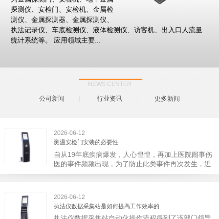
探测仪、安检门、安检机、金属检
测仪、金属探测器、金属探测仪、
执法记录仪、车底检测仪、液体检测仪、访客机、出入口人流量
统计系统等。 应用领域主要...
NEWS CENTER
公司新闻
行业资讯
更多新闻
2026-06-12
测温安检门安装的必要性
自从19年底疾病爆发，人心惶惶，再加上医院闹事伤
医的事件频频出现，为了防止此类事件再次发生，近
日，广西南宁市卫建委发出通知，要求当地市属各三
级医院尽快的安装安检门等设备，开展安全工作。此
消息一经传出引起了广大网友的讨论，而争论的焦点
2026-06-12
大体只有两个，其一，安装安检门是否会激化矛盾。
执法仪数据采集站是如何提高工作效率的
其二，安装安检门可以防范于未然。1月6号当天，南
执法仪数据采集站自动化操作流程得到了该部门领导