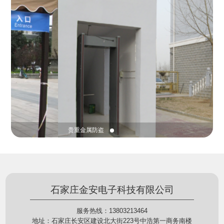
份证查验等拓展功能，在实战中发挥着重要的作用，
的展示给行政相对人看，有效的减少了行政相对人对
能广泛应用于交警公安执法、卫生监督、城管执法、
城管执法行为的误解，树立了执法的公信力。
海关执法、路政、质量监督、林业园林、消防、质量
监督、公路铁路等各个领域。
贵重金属防盗
石家庄金安电子科技有限公司
服务热线：13803213464
地址：石家庄长安区建设北大街223号中浩第一商务南楼