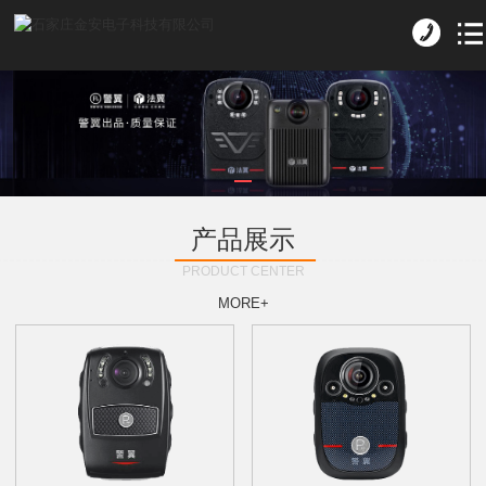
产品展示
PRODUCT CENTER
MORE+