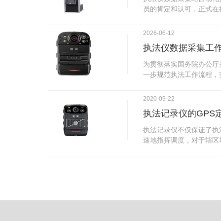
试行安检的首日，检查出
员的肯定和认可，正式在
刀具。近来伤医事件屡屡
执法仪数据采集站对于执
生安全感不足的问题，同
步，首先执法仪数据采集
2026-06-12
可以，能够保障急诊的快
据，执法仪接入执法仪数
执法仪数据采集工
取目标对象，并同步到采
传的功能，如果碰到网络
为贯彻落实国务院办公厅
的部分开始继续上传下载
一步规范执法工作流程，
头开始上传下载，能节省
推进执法队伍规范化建设
传输完毕之后，执法仪数
手。执法记录仪是我们队
2020-09-22
据和自动充电，方便执法
诚的记录了执法现场的客
仪数据效率。执法仪数据
执法记录仪的GPS
盾的发生。现在有了执法
管理系统，后台统计不同
的担忧便得到有效的解决
执法记录仪不仅保证了执
据，将统计结果以图表或
执法记录仪设备同时上传
速地指挥调度，对于辖区
有用户操作权限管理，自
传，通过数据线接入到采
一目了然，在城市管理工
号绑定，保障数据的合法
的视频、音频、图片、日
用。目前，绝大多数执法
的权限，明确规定上传权
传输速度非常快。数据采
GPS模块，GPS模块可
范围等，极大程度上保证
仪里的缓存数据，给执法
置。 智能执法仪爱户外ioutdoor C310内置GPS定位模
上传数据资料的同时，工
块，可通过移动网络将位
充电、校校时，做执法记
在平台的电子地图上显示
众法律意识的逐步提高，
执法人员到岗情况及根据
明"，通过工作站可以随