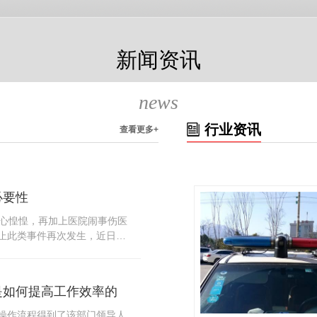
新闻资讯
news
行业资讯
查看更多+
必要性
人心惶惶，再加上医院闹事伤医
止此类事件再次发生，近日，
知，要求当地市属各三级医院
，开展安全工作。此消息一经
论，而争论的焦点大体只有两
是如何提高工作效率的
否会激化矛盾。其二，安装安
月6号当天，南宁市第二医院刚
操作流程得到了该部门领导人