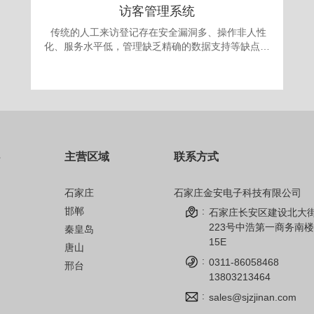
访客管理系统
传统的人工来访登记存在安全漏洞多、操作非人性
化、服务水平低，管理缺乏精确的数据支持等缺点。
更为严重的是采取“人工来访登记”的办法，犯罪份子
很容易就能用不真实的身份证或找借口应付门卫登记
要求，进入单位进行作案。发案后追查却有可能发现
登记的信息一概虚假，无从追查，登记也形同虚设。
面对日益翻新的犯罪手段，单位提高自身的治安手段
和防犯能力显得迫在眉捷。 为满足现代安全信息
化管理，应对日趋复杂的安全需求，公司自主开发的
主营区域
联系方式
访客机管理系统，技术先进、操作简单、性能可靠，
完全可以成为政府、军队大院、企事业单位、金融机
构、公安、院校安全保卫管理的得力助手。
石家庄
石家庄金安电子科技有限公司
邯郸
:
石家庄长安区建设北大
223号中浩第一商务南楼
秦皇岛
15E
唐山
:
0311-86058468
邢台
13803213464
:
sales@sjzjinan.com