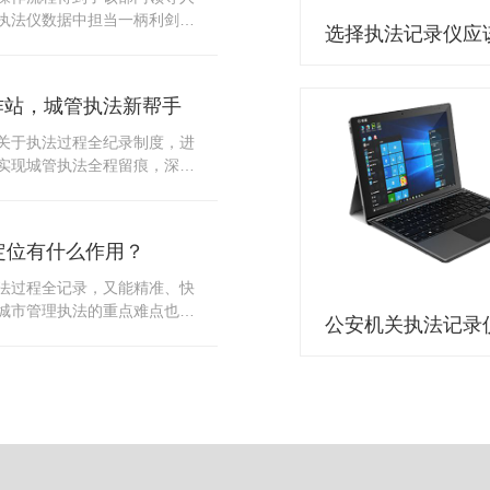
10多把各类刀具和一把管制类
执法仪数据中担当一柄利剑。
发生，安装安检门可以缓解医
法仪数据资料的管理分三大
时安检设备越发先进，效率还
站支持多台执法仪同时上传数
速通道顺畅就可以。
据采集站之后，设备能自动读
作站，城管执法新帮手
集站中，此外设备具有断点续
故障，可以从已经上传或下载
关于执法过程全纪录制度，进
未完成的部分，而没有必要从
实现城管执法全程留痕，深入
时间，提高速度。再者待数据
，给城管执法工作添加新帮
据采集站会自动清空执法仪数
员在路面执法的必备品，它忠
人员下次直接使用，提高执法
观事实，有效的遏止了双方矛
采集站还具有强大的数据存储
定位有什么作用？
仪数据采集工作站，执法队员
上传时段、不同重要级别的数
。每个采集工作站可支持多台
法过程全记录，又能精准、快
者报表的形式呈现；设备设置
数据，队员当天使用当天上
城市管理执法的重点难点也能
动将用户警员编号与执法仪编
集工作站，它会自动读取所有
作信息化中发挥着重要的作
性，同时系统可设置每个警员
志等信息，同步导入采集站，
记录仪都内置有定位功能的
限，下载权限，可检索的数据
集完成后自动会清空执法记录
以用来实时记录执法人员的位
数据资料的安全。
记录仪减减负，轻装上阵。在
作站也能自动为执法记录仪充
置信息实时发送到监控中心，
录仪的贴心小"保姆"。随着群
出设备的具体位置，实时查看
行政执法行为更加"阳光、透
执法环境迅速调配周边执法人
时调取证据视频，精准查阅现