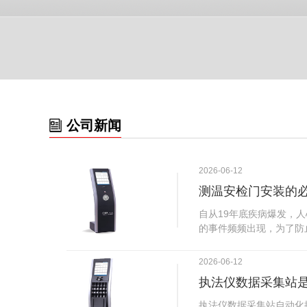
公司新闻
2026-06-12
测温安检门安装的
自从19年底疾病爆发，
的事件频频出现，为了防
广西南宁市卫建委发出通
尽快的安装安检门等设备
2026-06-12
传出引起了广大网友的讨
执法仪数据采集站
个，其一，安装安检门是
检门可以防范于未然。1
执法仪数据采集站自动化