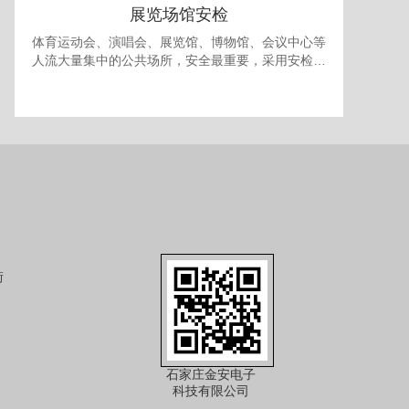
展览场馆安检
体育运动会、演唱会、展览馆、博物馆、会议中心等
人流大量集中的公共场所，安全最重要，采用安检门
和安检机检查随身携带的包裹可防止各种违禁品进
入，提供一个安全的环境。 对于室内型的展览馆，有
时还需要考虑最多人流量的问题，以免人员过多发生
拥挤产生事故，可使用本公司的出入口人流量统计系
统进行安全管理。
街
石家庄金安电子
科技有限公司