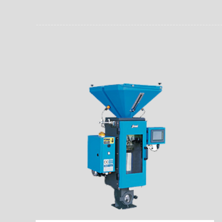
员。同时，内置NFC芯
场资料，直戳了当的展示
能，在实战中发挥着重要
了行政相对人对城管执法
安执法、卫生监督、城管
信力。
监督、林业园林、消防、
域。