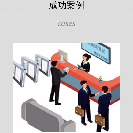
片，可支持身份证查验等拓展功
成功案例
给行政相对人看，有效的减少
的作用，能广泛应用于交警公
行为的误解，树立了执法的公
执法、海关执法、路政、质量
质量监督、公路铁路等各个领
cases