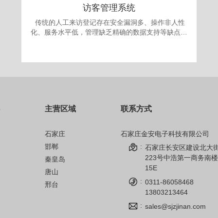
访客管理系统
传统的人工来访登记存在安全漏洞多、操作非人性
化、服务水平低，管理缺乏精确的数据支持等缺点。
更为严重的是采取“人工来访登记”的办法，犯罪份子
很容易就能用不真实的身份证或找借口应付门卫登记
要求，进入单位进行作案。发案后追查却有可能发现
登记的信息一概虚假，无从追查，登记也形同虚设。
面对日益翻新的犯罪手段，单位提高自身的治安手段
和防犯能力显得迫在眉捷。 为满足现代安全信息
化管理，应对日趋复杂的安全需求，公司自主开发的
主营区域
联系方式
访客机管理系统，技术先进、操作简单、性能可靠，
完全可以成为政府、军队大院、企事业单位、金融机
构、公安、院校安全保卫管理的得力助手。
石家庄
石家庄金安电子科技有限公司
邯郸
:
石家庄长安区建设北大
223号中浩第一商务南楼
秦皇岛
15E
唐山
:
0311-86058468
邢台
13803213464
:
sales@sjzjinan.com