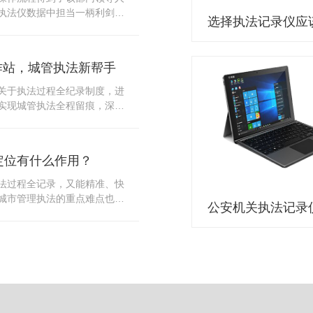
10多把各类刀具和一把管制类
执法仪数据中担当一柄利剑。
发生，安装安检门可以缓解医
法仪数据资料的管理分三大
时安检设备越发先进，效率还
站支持多台执法仪同时上传数
速通道顺畅就可以。
据采集站之后，设备能自动读
作站，城管执法新帮手
集站中，此外设备具有断点续
故障，可以从已经上传或下载
关于执法过程全纪录制度，进
未完成的部分，而没有必要从
实现城管执法全程留痕，深入
时间，提高速度。再者待数据
，给城管执法工作添加新帮
据采集站会自动清空执法仪数
员在路面执法的必备品，它忠
人员下次直接使用，提高执法
观事实，有效的遏止了双方矛
采集站还具有强大的数据存储
定位有什么作用？
仪数据采集工作站，执法队员
上传时段、不同重要级别的数
。每个采集工作站可支持多台
法过程全记录，又能精准、快
者报表的形式呈现；设备设置
数据，队员当天使用当天上
城市管理执法的重点难点也能
动将用户警员编号与执法仪编
集工作站，它会自动读取所有
作信息化中发挥着重要的作
性，同时系统可设置每个警员
志等信息，同步导入采集站，
记录仪都内置有定位功能的
限，下载权限，可检索的数据
集完成后自动会清空执法记录
以用来实时记录执法人员的位
数据资料的安全。
记录仪减减负，轻装上阵。在
作站也能自动为执法记录仪充
置信息实时发送到监控中心，
录仪的贴心小"保姆"。随着群
出设备的具体位置，实时查看
行政执法行为更加"阳光、透
执法环境迅速调配周边执法人
时调取证据视频，精准查阅现