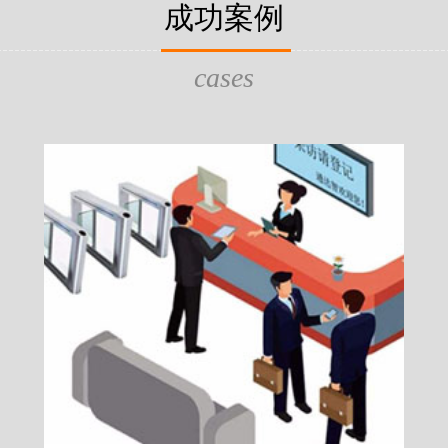
片，可支持身份证查验等拓展功
成功案例
给行政相对人看，有效的减少
的作用，能广泛应用于交警公
行为的误解，树立了执法的公
执法、海关执法、路政、质量
质量监督、公路铁路等各个领
cases