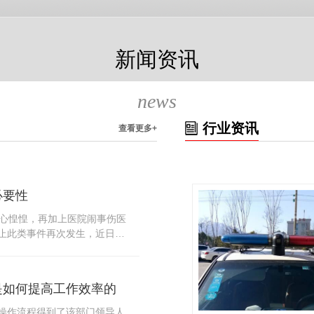
新闻资讯
news
行业资讯
查看更多+
必要性
人心惶惶，再加上医院闹事伤医
止此类事件再次发生，近日，
知，要求当地市属各三级医院
，开展安全工作。此消息一经
论，而争论的焦点大体只有两
是如何提高工作效率的
否会激化矛盾。其二，安装安
月6号当天，南宁市第二医院刚
操作流程得到了该部门领导人