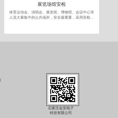
展览场馆安检
体育运动会、演唱会、展览馆、博物馆、会议中心等
人流大量集中的公共场所，安全最重要，采用安检门
和安检机检查随身携带的包裹可防止各种违禁品进
入，提供一个安全的环境。 对于室内型的展览馆，有
时还需要考虑最多人流量的问题，以免人员过多发生
拥挤产生事故，可使用本公司的出入口人流量统计系
统进行安全管理。
街
石家庄金安电子
科技有限公司