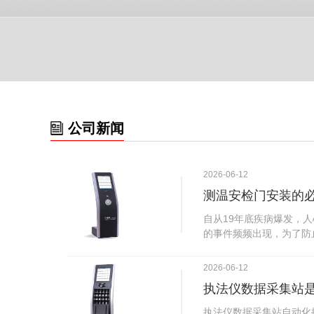
公司新闻
2026-06-12
测温安检门安装的
自从19年底疾病爆发，
的事件频频出现，为了防
广西南宁市卫建委发出通
尽快的安装安检门等设备
2026-06-12
传出引起了广大网友的讨
执法仪数据采集站
个，其一，安装安检门是
检门可以防范于未然。1
执法仪数据采集站自动化