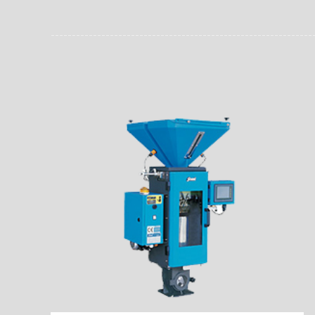
员。同时，内置NFC芯
场资料，直戳了当的展示
能，在实战中发挥着重要
了行政相对人对城管执法
安执法、卫生监督、城管
信力。
监督、林业园林、消防、
域。