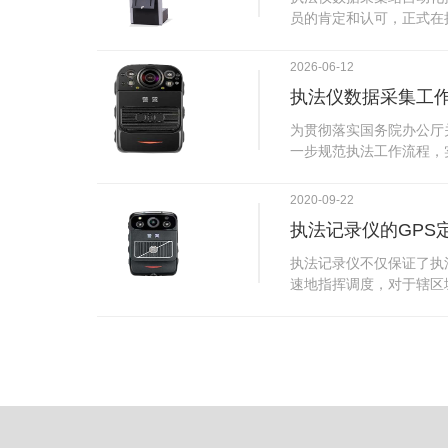
试行安检的首日，检查出
员的肯定和认可，正式在
刀具。近来伤医事件屡屡
执法仪数据采集站对于执
生安全感不足的问题，同
步，首先执法仪数据采集
2026-06-12
可以，能够保障急诊的快
据，执法仪接入执法仪数
执法仪数据采集工
取目标对象，并同步到采
传的功能，如果碰到网络
为贯彻落实国务院办公厅
的部分开始继续上传下载
一步规范执法工作流程，
头开始上传下载，能节省
推进执法队伍规范化建设
传输完毕之后，执法仪数
手。执法记录仪是我们队
2020-09-22
据和自动充电，方便执法
诚的记录了执法现场的客
仪数据效率。执法仪数据
执法记录仪的GPS
盾的发生。现在有了执法
管理系统，后台统计不同
的担忧便得到有效的解决
执法记录仪不仅保证了执
据，将统计结果以图表或
执法记录仪设备同时上传
速地指挥调度，对于辖区
有用户操作权限管理，自
传，通过数据线接入到采
一目了然，在城市管理工
号绑定，保障数据的合法
的视频、音频、图片、日
用。目前，绝大多数执法
的权限，明确规定上传权
传输速度非常快。数据采
GPS模块，GPS模块可
范围等，极大程度上保证
仪里的缓存数据，给执法
置。 智能执法仪爱户外ioutdoor C310内置GPS定位模
上传数据资料的同时，工
块，可通过移动网络将位
充电、校校时，做执法记
在平台的电子地图上显示
众法律意识的逐步提高，
执法人员到岗情况及根据
明"，通过工作站可以随