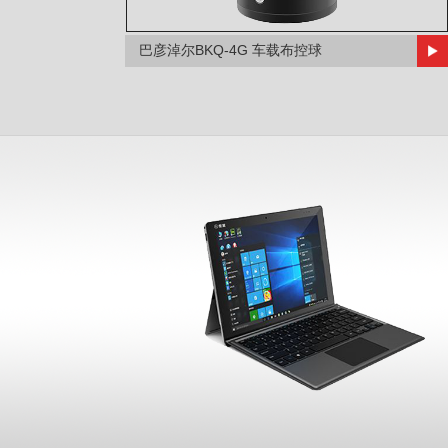
巴彦淖尔BKQ-4G 车载布控球