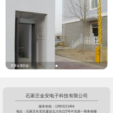
份证查验等拓展功能，在实战中发挥着重要的作用，
的展示给行政相对人看，有效的减少了行政相对人对
能广泛应用于交警公安执法、卫生监督、城管执法、
城管执法行为的误解，树立了执法的公信力。
海关执法、路政、质量监督、林业园林、消防、质量
监督、公路铁路等各个领域。
贵重金属防盗
石家庄金安电子科技有限公司
服务热线：13803213464
地址：石家庄长安区建设北大街223号中浩第一商务南楼