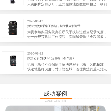
宁市第二医院刚试行安检的首日，检查出10多把各类
人员的肯定和认可，正式在执法仪数据中担当一柄利
刀具和一把管制类刀具。近来伤医事件屡屡发生，安
剑。 执法仪数据采集站对于执法仪数据资料的管理
装安检门可以缓解医生安全感不足的问题，同时安检
分三大步，首先执法仪数据采集站支持多台执法仪同
设备越发先进，效率还可以，能够保障急诊的快速通
时上传数据，执法仪接入执法仪数据采集站之后，设
道顺畅就可以。
2026-06-12
备能自动读取目标对象，并同步到采集站中，此外设
执法仪数据采集工作站，城管执法新帮手
备具有断点续传的功能，如果碰到网络故障，可以从
为贯彻落实国务院办公厅关于执法过程全纪录制度，
已经上传或下载的部分开始继续上传下载未完成的部
进一步规范执法工作流程，实现城管执法全程留痕，
分，而没有必要从头开始上传下载，能节省时间，提
深入推进执法队伍规范化建设，给城管执法工作添加
高速度。再者待数据传输完毕之后，执法仪数据采集
新帮手。执法记录仪是我们队员在路面执法的必备
站会自动清空执法仪数据和自动充电，方便执法人员
品，它忠诚的记录了执法现场的客观事实，有效的遏
下次直接使用，提高执法仪数据效率。执法仪数据采
2020-09-22
止了双方矛盾的发生。现在有了执法仪数据采集工作
集站还具有强大的数据存储管理系统，后台统计不同
执法记录仪的GPS定位有什么作用？
站，执法队员的担忧便得到有效的解决。每个采集工
上传时段、不同重要级别的数据，将统计结果以图表
执法记录仪不仅保证了执法过程全记录，又能精准、
作站可支持多台执法记录仪设备同时上传数据，队员
或者报表的形式呈现；设备设置有用户操作权限管
快速地指挥调度，对于辖区城市管理执法的重点难点
当天使用当天上传，通过数据线接入到采集工作站，
理，自动将用户警员编号与执法仪编号绑定，保障数
也能一目了然，在城市管理工作信息化中发挥着重要
它会自动读取所有的视频、音频、图片、日志等信
据的合法性，同时系统可设置每个警员的权限，明确
的作用。目前，绝大多数执法记录仪都内置有定位功
息，同步导入采集站，传输速度非常快。数据采集完
规定上传权限，下载权限，可检索的数据范围等，极
能的GPS模块，GPS模块可以用来实时记录执法人员
成后自动会清空执法记录仪里的缓存数据，给执法记
大程度上保证数据资料的安全。
的位置。 智能执法仪爱户外ioutdoor C310内置GPS
录仪减减负，轻装上阵。在上传数据资料的同时，工
成功案例
定位模块，可通过移动网络将位置信息实时发送到监
作站也能自动为执法记录仪充充电、校校时，做执法
控中心，在平台的电子地图上显示出设备的具体位
记录仪的贴心小"保姆"。随着群众法律意识的逐步提
CASE CENTER
置，实时查看执法人员到岗情况及根据执法环境迅速
高，行政执法行为更加"阳光、透明"，通过工作站可
调配周边执法人员。同时，内置NFC芯片，可支持身
以随时调取证据视频，精准查阅现场资料，直戳了当