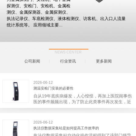
探测仪、安检门、安检机、金属检
测仪、金属探测器、金属探测仪、
执法记录仪、车底检测仪、液体检测仪、访客机、出入口人流量
统计系统等。 应用领域主要...
NEWS CENTER
公司新闻
行业资讯
更多新闻
2026-06-12
测温安检门安装的必要性
自从19年底疾病爆发，人心惶惶，再加上医院闹事伤
医的事件频频出现，为了防止此类事件再次发生，近
日，广西南宁市卫建委发出通知，要求当地市属各三
级医院尽快的安装安检门等设备，开展安全工作。此
消息一经传出引起了广大网友的讨论，而争论的焦点
2026-06-12
大体只有两个，其一，安装安检门是否会激化矛盾。
执法仪数据采集站是如何提高工作效率的
其二，安装安检门可以防范于未然。1月6号当天，南
执法仪数据采集站自动化操作流程得到了该部门领导