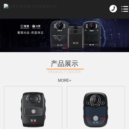
产品展示
PRODUCT CENTER
MORE+