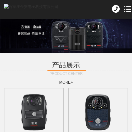
产品展示
PRODUCT CENTER
MORE+