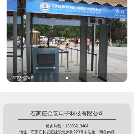
份证查验等拓展功能，在实战中发挥着重要的作用，
的展示给行政相对人看，有效的减少了行政相对人对
能广泛应用于交警公安执法、卫生监督、城管执法、
城管执法行为的误解，树立了执法的公信力。
海关执法、路政、质量监督、林业园林、消防、质量
监督、公路铁路等各个领域。
贵重金属防盗
石家庄金安电子科技有限公司
服务热线：13803213464
地址：石家庄长安区建设北大街223号中浩第一商务南楼