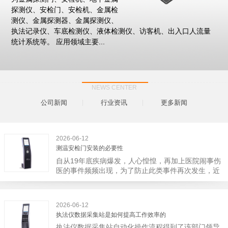
探测仪、安检门、安检机、金属检
测仪、金属探测器、金属探测仪、
执法记录仪、车底检测仪、液体检测仪、访客机、出入口人流量
统计系统等。 应用领域主要...
NEWS CENTER
公司新闻
行业资讯
更多新闻
2026-06-12
测温安检门安装的必要性
自从19年底疾病爆发，人心惶惶，再加上医院闹事伤
医的事件频频出现，为了防止此类事件再次发生，近
日，广西南宁市卫建委发出通知，要求当地市属各三
级医院尽快的安装安检门等设备，开展安全工作。此
消息一经传出引起了广大网友的讨论，而争论的焦点
2026-06-12
大体只有两个，其一，安装安检门是否会激化矛盾。
执法仪数据采集站是如何提高工作效率的
其二，安装安检门可以防范于未然。1月6号当天，南
执法仪数据采集站自动化操作流程得到了该部门领导