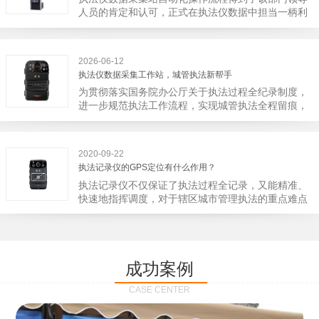
宁市第二医院刚试行安检的首日，检查出10多把各类
人员的肯定和认可，正式在执法仪数据中担当一柄利
刀具和一把管制类刀具。近来伤医事件屡屡发生，安
剑。 执法仪数据采集站对于执法仪数据资料的管理
装安检门可以缓解医生安全感不足的问题，同时安检
分三大步，首先执法仪数据采集站支持多台执法仪同
设备越发先进，效率还可以，能够保障急诊的快速通
时上传数据，执法仪接入执法仪数据采集站之后，设
道顺畅就可以。
2026-06-12
备能自动读取目标对象，并同步到采集站中，此外设
执法仪数据采集工作站，城管执法新帮手
备具有断点续传的功能，如果碰到网络故障，可以从
为贯彻落实国务院办公厅关于执法过程全纪录制度，
已经上传或下载的部分开始继续上传下载未完成的部
进一步规范执法工作流程，实现城管执法全程留痕，
分，而没有必要从头开始上传下载，能节省时间，提
深入推进执法队伍规范化建设，给城管执法工作添加
高速度。再者待数据传输完毕之后，执法仪数据采集
新帮手。执法记录仪是我们队员在路面执法的必备
站会自动清空执法仪数据和自动充电，方便执法人员
品，它忠诚的记录了执法现场的客观事实，有效的遏
下次直接使用，提高执法仪数据效率。执法仪数据采
2020-09-22
止了双方矛盾的发生。现在有了执法仪数据采集工作
集站还具有强大的数据存储管理系统，后台统计不同
执法记录仪的GPS定位有什么作用？
站，执法队员的担忧便得到有效的解决。每个采集工
上传时段、不同重要级别的数据，将统计结果以图表
执法记录仪不仅保证了执法过程全记录，又能精准、
作站可支持多台执法记录仪设备同时上传数据，队员
或者报表的形式呈现；设备设置有用户操作权限管
快速地指挥调度，对于辖区城市管理执法的重点难点
当天使用当天上传，通过数据线接入到采集工作站，
理，自动将用户警员编号与执法仪编号绑定，保障数
也能一目了然，在城市管理工作信息化中发挥着重要
它会自动读取所有的视频、音频、图片、日志等信
据的合法性，同时系统可设置每个警员的权限，明确
的作用。目前，绝大多数执法记录仪都内置有定位功
息，同步导入采集站，传输速度非常快。数据采集完
规定上传权限，下载权限，可检索的数据范围等，极
能的GPS模块，GPS模块可以用来实时记录执法人员
成后自动会清空执法记录仪里的缓存数据，给执法记
大程度上保证数据资料的安全。
的位置。 智能执法仪爱户外ioutdoor C310内置GPS
录仪减减负，轻装上阵。在上传数据资料的同时，工
成功案例
定位模块，可通过移动网络将位置信息实时发送到监
作站也能自动为执法记录仪充充电、校校时，做执法
控中心，在平台的电子地图上显示出设备的具体位
记录仪的贴心小"保姆"。随着群众法律意识的逐步提
CASE CENTER
置，实时查看执法人员到岗情况及根据执法环境迅速
高，行政执法行为更加"阳光、透明"，通过工作站可
调配周边执法人员。同时，内置NFC芯片，可支持身
以随时调取证据视频，精准查阅现场资料，直戳了当