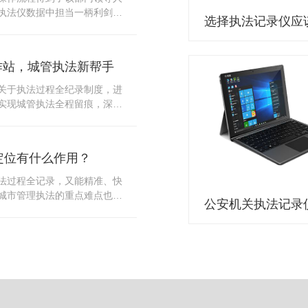
10多把各类刀具和一把管制类
执法仪数据中担当一柄利剑。
发生，安装安检门可以缓解医
法仪数据资料的管理分三大
时安检设备越发先进，效率还
站支持多台执法仪同时上传数
速通道顺畅就可以。
据采集站之后，设备能自动读
作站，城管执法新帮手
集站中，此外设备具有断点续
故障，可以从已经上传或下载
关于执法过程全纪录制度，进
未完成的部分，而没有必要从
实现城管执法全程留痕，深入
时间，提高速度。再者待数据
，给城管执法工作添加新帮
据采集站会自动清空执法仪数
员在路面执法的必备品，它忠
人员下次直接使用，提高执法
观事实，有效的遏止了双方矛
采集站还具有强大的数据存储
定位有什么作用？
仪数据采集工作站，执法队员
上传时段、不同重要级别的数
。每个采集工作站可支持多台
法过程全记录，又能精准、快
者报表的形式呈现；设备设置
数据，队员当天使用当天上
城市管理执法的重点难点也能
动将用户警员编号与执法仪编
集工作站，它会自动读取所有
作信息化中发挥着重要的作
性，同时系统可设置每个警员
志等信息，同步导入采集站，
记录仪都内置有定位功能的
限，下载权限，可检索的数据
集完成后自动会清空执法记录
以用来实时记录执法人员的位
数据资料的安全。
记录仪减减负，轻装上阵。在
作站也能自动为执法记录仪充
置信息实时发送到监控中心，
录仪的贴心小"保姆"。随着群
出设备的具体位置，实时查看
行政执法行为更加"阳光、透
执法环境迅速调配周边执法人
时调取证据视频，精准查阅现