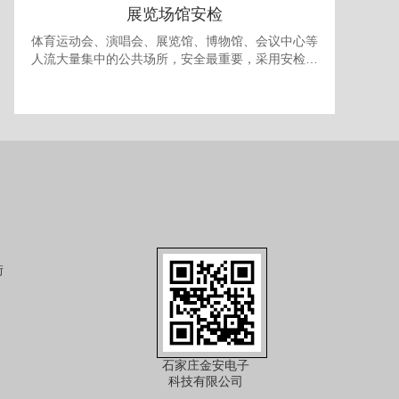
展览场馆安检
体育运动会、演唱会、展览馆、博物馆、会议中心等
人流大量集中的公共场所，安全最重要，采用安检门
和安检机检查随身携带的包裹可防止各种违禁品进
入，提供一个安全的环境。 对于室内型的展览馆，有
时还需要考虑最多人流量的问题，以免人员过多发生
拥挤产生事故，可使用本公司的出入口人流量统计系
统进行安全管理。
街
石家庄金安电子
科技有限公司