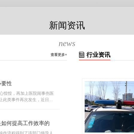
新闻资讯
news
行业资讯
查看更多+
必要性
人心惶惶，再加上医院闹事伤医
止此类事件再次发生，近日，
知，要求当地市属各三级医院
，开展安全工作。此消息一经
论，而争论的焦点大体只有两
是如何提高工作效率的
否会激化矛盾。其二，安装安
月6号当天，南宁市第二医院刚
操作流程得到了该部门领导人