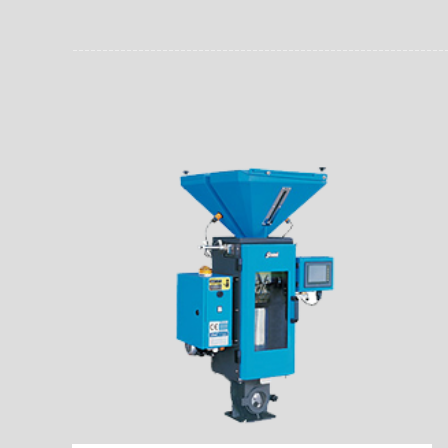
员。同时，内置NFC芯
场资料，直戳了当的展示
能，在实战中发挥着重要
了行政相对人对城管执法
安执法、卫生监督、城管
信力。
监督、林业园林、消防、
域。