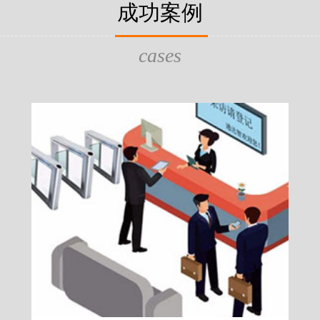
片，可支持身份证查验等拓展功
成功案例
给行政相对人看，有效的减少
的作用，能广泛应用于交警公
行为的误解，树立了执法的公
执法、海关执法、路政、质量
质量监督、公路铁路等各个领
cases