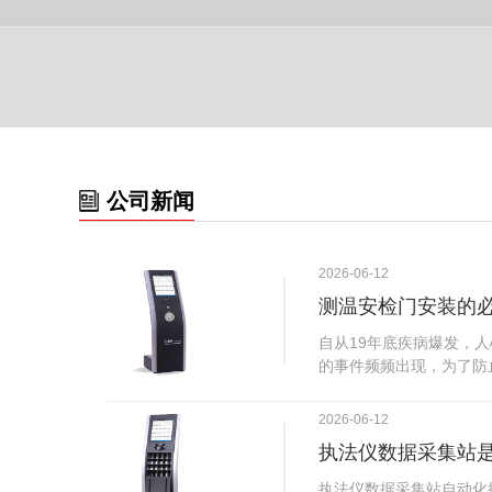
公司新闻
2026-06-12
测温安检门安装的
自从19年底疾病爆发，
的事件频频出现，为了防
广西南宁市卫建委发出通
尽快的安装安检门等设备
2026-06-12
传出引起了广大网友的讨
执法仪数据采集站
个，其一，安装安检门是
检门可以防范于未然。1
执法仪数据采集站自动化