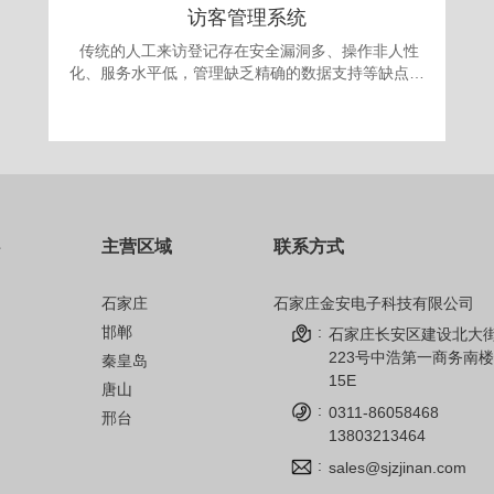
访客管理系统
传统的人工来访登记存在安全漏洞多、操作非人性
化、服务水平低，管理缺乏精确的数据支持等缺点。
更为严重的是采取“人工来访登记”的办法，犯罪份子
很容易就能用不真实的身份证或找借口应付门卫登记
要求，进入单位进行作案。发案后追查却有可能发现
登记的信息一概虚假，无从追查，登记也形同虚设。
面对日益翻新的犯罪手段，单位提高自身的治安手段
和防犯能力显得迫在眉捷。 为满足现代安全信息
化管理，应对日趋复杂的安全需求，公司自主开发的
主营区域
联系方式
访客机管理系统，技术先进、操作简单、性能可靠，
完全可以成为政府、军队大院、企事业单位、金融机
构、公安、院校安全保卫管理的得力助手。
石家庄
石家庄金安电子科技有限公司
邯郸
:
石家庄长安区建设北大
223号中浩第一商务南楼
秦皇岛
15E
唐山
:
0311-86058468
邢台
13803213464
:
sales@sjzjinan.com