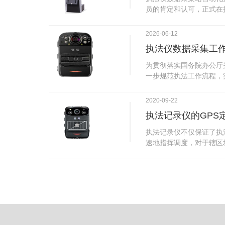
试行安检的首日，检查出
员的肯定和认可，正式在
刀具。近来伤医事件屡屡
执法仪数据采集站对于执
生安全感不足的问题，同
步，首先执法仪数据采集
2026-06-12
可以，能够保障急诊的快
据，执法仪接入执法仪数
执法仪数据采集工
取目标对象，并同步到采
传的功能，如果碰到网络
为贯彻落实国务院办公厅
的部分开始继续上传下载
一步规范执法工作流程，
头开始上传下载，能节省
推进执法队伍规范化建设
传输完毕之后，执法仪数
手。执法记录仪是我们队
2020-09-22
据和自动充电，方便执法
诚的记录了执法现场的客
仪数据效率。执法仪数据
执法记录仪的GPS
盾的发生。现在有了执法
管理系统，后台统计不同
的担忧便得到有效的解决
执法记录仪不仅保证了执
据，将统计结果以图表或
执法记录仪设备同时上传
速地指挥调度，对于辖区
有用户操作权限管理，自
传，通过数据线接入到采
一目了然，在城市管理工
号绑定，保障数据的合法
的视频、音频、图片、日
用。目前，绝大多数执法
的权限，明确规定上传权
传输速度非常快。数据采
GPS模块，GPS模块可
范围等，极大程度上保证
仪里的缓存数据，给执法
置。 智能执法仪爱户外ioutdoor C310内置GPS定位模
上传数据资料的同时，工
块，可通过移动网络将位
充电、校校时，做执法记
在平台的电子地图上显示
众法律意识的逐步提高，
执法人员到岗情况及根据
明"，通过工作站可以随