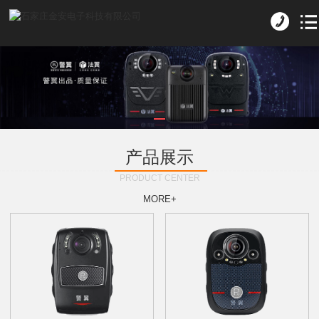
产品展示
PRODUCT CENTER
MORE+