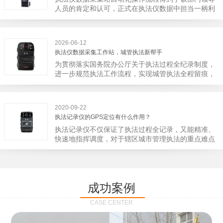
宁市第二医院刚试行安检的首日，检查出10多把各类
人员的肯定和认可，正式在执法仪数据中担当一柄利
刀具和一把管制类刀具。近来伤医事件屡屡发生，安
剑。 执法仪数据采集站对于执法仪数据资料的管理
装安检门可以缓解医生安全感不足的问题，同时安检
分三大步，首先执法仪数据采集站支持多台执法仪同
设备越发先进，效率还可以，能够保障急诊的快速通
时上传数据，执法仪接入执法仪数据采集站之后，设
道顺畅就可以。
2026-06-12
备能自动读取目标对象，并同步到采集站中，此外设
执法仪数据采集工作站，城管执法新帮手
备具有断点续传的功能，如果碰到网络故障，可以从
为贯彻落实国务院办公厅关于执法过程全纪录制度，
已经上传或下载的部分开始继续上传下载未完成的部
进一步规范执法工作流程，实现城管执法全程留痕，
分，而没有必要从头开始上传下载，能节省时间，提
深入推进执法队伍规范化建设，给城管执法工作添加
高速度。再者待数据传输完毕之后，执法仪数据采集
新帮手。执法记录仪是我们队员在路面执法的必备
站会自动清空执法仪数据和自动充电，方便执法人员
品，它忠诚的记录了执法现场的客观事实，有效的遏
下次直接使用，提高执法仪数据效率。执法仪数据采
2020-09-22
止了双方矛盾的发生。现在有了执法仪数据采集工作
集站还具有强大的数据存储管理系统，后台统计不同
执法记录仪的GPS定位有什么作用？
站，执法队员的担忧便得到有效的解决。每个采集工
上传时段、不同重要级别的数据，将统计结果以图表
执法记录仪不仅保证了执法过程全记录，又能精准、
作站可支持多台执法记录仪设备同时上传数据，队员
或者报表的形式呈现；设备设置有用户操作权限管
快速地指挥调度，对于辖区城市管理执法的重点难点
当天使用当天上传，通过数据线接入到采集工作站，
理，自动将用户警员编号与执法仪编号绑定，保障数
也能一目了然，在城市管理工作信息化中发挥着重要
它会自动读取所有的视频、音频、图片、日志等信
据的合法性，同时系统可设置每个警员的权限，明确
的作用。目前，绝大多数执法记录仪都内置有定位功
息，同步导入采集站，传输速度非常快。数据采集完
规定上传权限，下载权限，可检索的数据范围等，极
能的GPS模块，GPS模块可以用来实时记录执法人员
成后自动会清空执法记录仪里的缓存数据，给执法记
大程度上保证数据资料的安全。
的位置。 智能执法仪爱户外ioutdoor C310内置GPS
录仪减减负，轻装上阵。在上传数据资料的同时，工
成功案例
定位模块，可通过移动网络将位置信息实时发送到监
作站也能自动为执法记录仪充充电、校校时，做执法
控中心，在平台的电子地图上显示出设备的具体位
记录仪的贴心小"保姆"。随着群众法律意识的逐步提
CASE CENTER
置，实时查看执法人员到岗情况及根据执法环境迅速
高，行政执法行为更加"阳光、透明"，通过工作站可
调配周边执法人员。同时，内置NFC芯片，可支持身
以随时调取证据视频，精准查阅现场资料，直戳了当