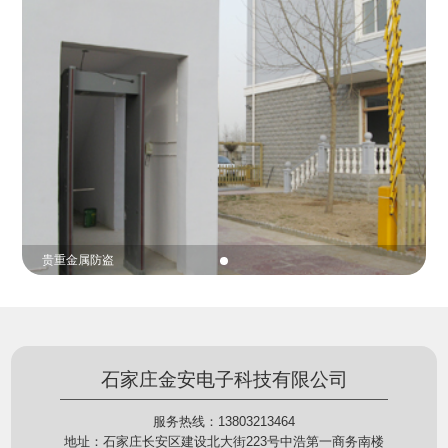
份证查验等拓展功能，在实战中发挥着重要的作用，
的展示给行政相对人看，有效的减少了行政相对人对
能广泛应用于交警公安执法、卫生监督、城管执法、
城管执法行为的误解，树立了执法的公信力。
海关执法、路政、质量监督、林业园林、消防、质量
监督、公路铁路等各个领域。
贵重金属防盗
石家庄金安电子科技有限公司
服务热线：13803213464
地址：石家庄长安区建设北大街223号中浩第一商务南楼