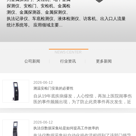
探测仪、安检门、安检机、金属检
测仪、金属探测器、金属探测仪、
执法记录仪、车底检测仪、液体检测仪、访客机、出入口人流量
统计系统等。 应用领域主要...
NEWS CENTER
公司新闻
行业资讯
更多新闻
2026-06-12
测温安检门安装的必要性
自从19年底疾病爆发，人心惶惶，再加上医院闹事伤
医的事件频频出现，为了防止此类事件再次发生，近
日，广西南宁市卫建委发出通知，要求当地市属各三
级医院尽快的安装安检门等设备，开展安全工作。此
消息一经传出引起了广大网友的讨论，而争论的焦点
2026-06-12
大体只有两个，其一，安装安检门是否会激化矛盾。
执法仪数据采集站是如何提高工作效率的
其二，安装安检门可以防范于未然。1月6号当天，南
执法仪数据采集站自动化操作流程得到了该部门领导