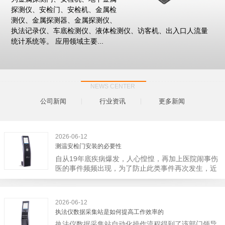
探测仪、安检门、安检机、金属检
测仪、金属探测器、金属探测仪、
执法记录仪、车底检测仪、液体检测仪、访客机、出入口人流量
统计系统等。 应用领域主要...
NEWS CENTER
公司新闻
行业资讯
更多新闻
2026-06-12
测温安检门安装的必要性
自从19年底疾病爆发，人心惶惶，再加上医院闹事伤
医的事件频频出现，为了防止此类事件再次发生，近
日，广西南宁市卫建委发出通知，要求当地市属各三
级医院尽快的安装安检门等设备，开展安全工作。此
消息一经传出引起了广大网友的讨论，而争论的焦点
2026-06-12
大体只有两个，其一，安装安检门是否会激化矛盾。
执法仪数据采集站是如何提高工作效率的
其二，安装安检门可以防范于未然。1月6号当天，南
执法仪数据采集站自动化操作流程得到了该部门领导