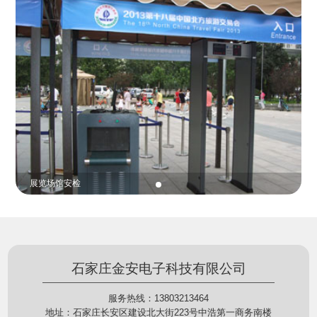
份证查验等拓展功能，在实战中发挥着重要的作用，
的展示给行政相对人看，有效的减少了行政相对人对
能广泛应用于交警公安执法、卫生监督、城管执法、
城管执法行为的误解，树立了执法的公信力。
海关执法、路政、质量监督、林业园林、消防、质量
监督、公路铁路等各个领域。
贵重金属防盗
石家庄金安电子科技有限公司
服务热线：13803213464
地址：石家庄长安区建设北大街223号中浩第一商务南楼