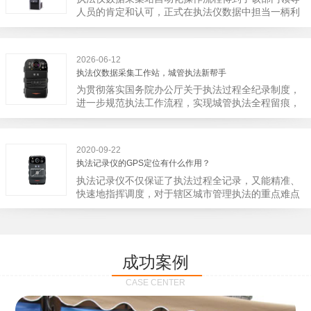
宁市第二医院刚试行安检的首日，检查出10多把各类
人员的肯定和认可，正式在执法仪数据中担当一柄利
刀具和一把管制类刀具。近来伤医事件屡屡发生，安
剑。 执法仪数据采集站对于执法仪数据资料的管理
装安检门可以缓解医生安全感不足的问题，同时安检
分三大步，首先执法仪数据采集站支持多台执法仪同
设备越发先进，效率还可以，能够保障急诊的快速通
时上传数据，执法仪接入执法仪数据采集站之后，设
道顺畅就可以。
2026-06-12
备能自动读取目标对象，并同步到采集站中，此外设
执法仪数据采集工作站，城管执法新帮手
备具有断点续传的功能，如果碰到网络故障，可以从
为贯彻落实国务院办公厅关于执法过程全纪录制度，
已经上传或下载的部分开始继续上传下载未完成的部
进一步规范执法工作流程，实现城管执法全程留痕，
分，而没有必要从头开始上传下载，能节省时间，提
深入推进执法队伍规范化建设，给城管执法工作添加
高速度。再者待数据传输完毕之后，执法仪数据采集
新帮手。执法记录仪是我们队员在路面执法的必备
站会自动清空执法仪数据和自动充电，方便执法人员
品，它忠诚的记录了执法现场的客观事实，有效的遏
下次直接使用，提高执法仪数据效率。执法仪数据采
2020-09-22
止了双方矛盾的发生。现在有了执法仪数据采集工作
集站还具有强大的数据存储管理系统，后台统计不同
执法记录仪的GPS定位有什么作用？
站，执法队员的担忧便得到有效的解决。每个采集工
上传时段、不同重要级别的数据，将统计结果以图表
执法记录仪不仅保证了执法过程全记录，又能精准、
作站可支持多台执法记录仪设备同时上传数据，队员
或者报表的形式呈现；设备设置有用户操作权限管
快速地指挥调度，对于辖区城市管理执法的重点难点
当天使用当天上传，通过数据线接入到采集工作站，
理，自动将用户警员编号与执法仪编号绑定，保障数
也能一目了然，在城市管理工作信息化中发挥着重要
它会自动读取所有的视频、音频、图片、日志等信
据的合法性，同时系统可设置每个警员的权限，明确
的作用。目前，绝大多数执法记录仪都内置有定位功
息，同步导入采集站，传输速度非常快。数据采集完
规定上传权限，下载权限，可检索的数据范围等，极
能的GPS模块，GPS模块可以用来实时记录执法人员
成后自动会清空执法记录仪里的缓存数据，给执法记
大程度上保证数据资料的安全。
的位置。 智能执法仪爱户外ioutdoor C310内置GPS
录仪减减负，轻装上阵。在上传数据资料的同时，工
成功案例
定位模块，可通过移动网络将位置信息实时发送到监
作站也能自动为执法记录仪充充电、校校时，做执法
控中心，在平台的电子地图上显示出设备的具体位
记录仪的贴心小"保姆"。随着群众法律意识的逐步提
CASE CENTER
置，实时查看执法人员到岗情况及根据执法环境迅速
高，行政执法行为更加"阳光、透明"，通过工作站可
调配周边执法人员。同时，内置NFC芯片，可支持身
以随时调取证据视频，精准查阅现场资料，直戳了当