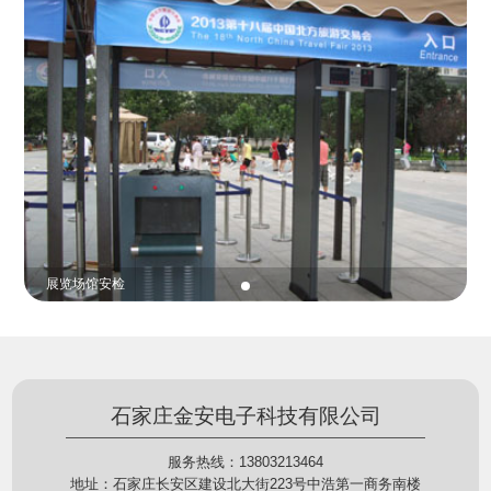
份证查验等拓展功能，在实战中发挥着重要的作用，
的展示给行政相对人看，有效的减少了行政相对人对
能广泛应用于交警公安执法、卫生监督、城管执法、
城管执法行为的误解，树立了执法的公信力。
海关执法、路政、质量监督、林业园林、消防、质量
监督、公路铁路等各个领域。
贵重金属防盗
石家庄金安电子科技有限公司
服务热线：13803213464
地址：石家庄长安区建设北大街223号中浩第一商务南楼