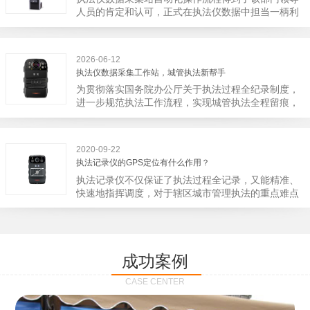
宁市第二医院刚试行安检的首日，检查出10多把各类
人员的肯定和认可，正式在执法仪数据中担当一柄利
刀具和一把管制类刀具。近来伤医事件屡屡发生，安
剑。 执法仪数据采集站对于执法仪数据资料的管理
装安检门可以缓解医生安全感不足的问题，同时安检
分三大步，首先执法仪数据采集站支持多台执法仪同
设备越发先进，效率还可以，能够保障急诊的快速通
时上传数据，执法仪接入执法仪数据采集站之后，设
道顺畅就可以。
2026-06-12
备能自动读取目标对象，并同步到采集站中，此外设
执法仪数据采集工作站，城管执法新帮手
备具有断点续传的功能，如果碰到网络故障，可以从
为贯彻落实国务院办公厅关于执法过程全纪录制度，
已经上传或下载的部分开始继续上传下载未完成的部
进一步规范执法工作流程，实现城管执法全程留痕，
分，而没有必要从头开始上传下载，能节省时间，提
深入推进执法队伍规范化建设，给城管执法工作添加
高速度。再者待数据传输完毕之后，执法仪数据采集
新帮手。执法记录仪是我们队员在路面执法的必备
站会自动清空执法仪数据和自动充电，方便执法人员
品，它忠诚的记录了执法现场的客观事实，有效的遏
下次直接使用，提高执法仪数据效率。执法仪数据采
2020-09-22
止了双方矛盾的发生。现在有了执法仪数据采集工作
集站还具有强大的数据存储管理系统，后台统计不同
执法记录仪的GPS定位有什么作用？
站，执法队员的担忧便得到有效的解决。每个采集工
上传时段、不同重要级别的数据，将统计结果以图表
执法记录仪不仅保证了执法过程全记录，又能精准、
作站可支持多台执法记录仪设备同时上传数据，队员
或者报表的形式呈现；设备设置有用户操作权限管
快速地指挥调度，对于辖区城市管理执法的重点难点
当天使用当天上传，通过数据线接入到采集工作站，
理，自动将用户警员编号与执法仪编号绑定，保障数
也能一目了然，在城市管理工作信息化中发挥着重要
它会自动读取所有的视频、音频、图片、日志等信
据的合法性，同时系统可设置每个警员的权限，明确
的作用。目前，绝大多数执法记录仪都内置有定位功
息，同步导入采集站，传输速度非常快。数据采集完
规定上传权限，下载权限，可检索的数据范围等，极
能的GPS模块，GPS模块可以用来实时记录执法人员
成后自动会清空执法记录仪里的缓存数据，给执法记
大程度上保证数据资料的安全。
的位置。 智能执法仪爱户外ioutdoor C310内置GPS
录仪减减负，轻装上阵。在上传数据资料的同时，工
成功案例
定位模块，可通过移动网络将位置信息实时发送到监
作站也能自动为执法记录仪充充电、校校时，做执法
控中心，在平台的电子地图上显示出设备的具体位
记录仪的贴心小"保姆"。随着群众法律意识的逐步提
CASE CENTER
置，实时查看执法人员到岗情况及根据执法环境迅速
高，行政执法行为更加"阳光、透明"，通过工作站可
调配周边执法人员。同时，内置NFC芯片，可支持身
以随时调取证据视频，精准查阅现场资料，直戳了当