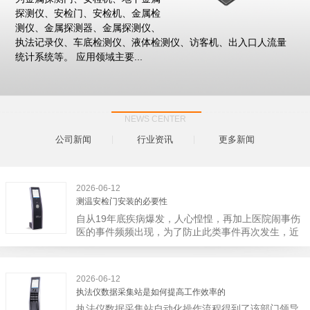
探测仪、安检门、安检机、金属检
测仪、金属探测器、金属探测仪、
执法记录仪、车底检测仪、液体检测仪、访客机、出入口人流量
统计系统等。 应用领域主要...
NEWS CENTER
公司新闻
行业资讯
更多新闻
2026-06-12
测温安检门安装的必要性
自从19年底疾病爆发，人心惶惶，再加上医院闹事伤
医的事件频频出现，为了防止此类事件再次发生，近
日，广西南宁市卫建委发出通知，要求当地市属各三
级医院尽快的安装安检门等设备，开展安全工作。此
消息一经传出引起了广大网友的讨论，而争论的焦点
2026-06-12
大体只有两个，其一，安装安检门是否会激化矛盾。
执法仪数据采集站是如何提高工作效率的
其二，安装安检门可以防范于未然。1月6号当天，南
执法仪数据采集站自动化操作流程得到了该部门领导