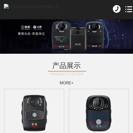
产品展示
PRODUCT CENTER
MORE+