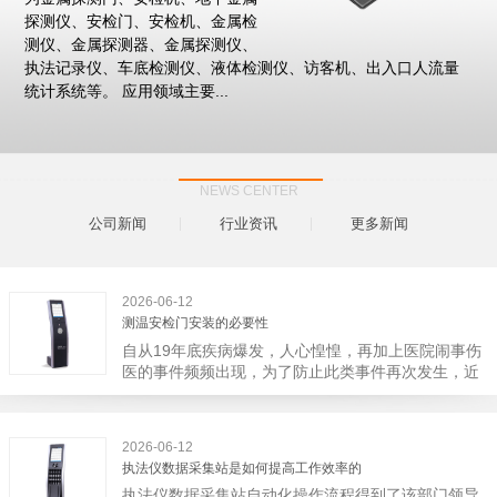
探测仪、安检门、安检机、金属检
测仪、金属探测器、金属探测仪、
执法记录仪、车底检测仪、液体检测仪、访客机、出入口人流量
统计系统等。 应用领域主要...
NEWS CENTER
公司新闻
行业资讯
更多新闻
2026-06-12
测温安检门安装的必要性
自从19年底疾病爆发，人心惶惶，再加上医院闹事伤
医的事件频频出现，为了防止此类事件再次发生，近
日，广西南宁市卫建委发出通知，要求当地市属各三
级医院尽快的安装安检门等设备，开展安全工作。此
消息一经传出引起了广大网友的讨论，而争论的焦点
2026-06-12
大体只有两个，其一，安装安检门是否会激化矛盾。
执法仪数据采集站是如何提高工作效率的
其二，安装安检门可以防范于未然。1月6号当天，南
执法仪数据采集站自动化操作流程得到了该部门领导