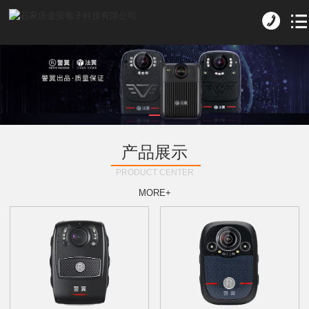
产品展示
PRODUCT CENTER
MORE+