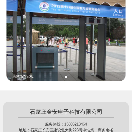
份证查验等拓展功能，在实战中发挥着重要的作用，
的展示给行政相对人看，有效的减少了行政相对人对
能广泛应用于交警公安执法、卫生监督、城管执法、
城管执法行为的误解，树立了执法的公信力。
海关执法、路政、质量监督、林业园林、消防、质量
监督、公路铁路等各个领域。
贵重金属防盗
石家庄金安电子科技有限公司
服务热线：13803213464
地址：石家庄长安区建设北大街223号中浩第一商务南楼