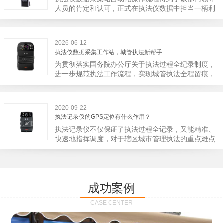
宁市第二医院刚试行安检的首日，检查出10多把各类
人员的肯定和认可，正式在执法仪数据中担当一柄利
刀具和一把管制类刀具。近来伤医事件屡屡发生，安
剑。 执法仪数据采集站对于执法仪数据资料的管理
装安检门可以缓解医生安全感不足的问题，同时安检
分三大步，首先执法仪数据采集站支持多台执法仪同
设备越发先进，效率还可以，能够保障急诊的快速通
时上传数据，执法仪接入执法仪数据采集站之后，设
道顺畅就可以。
2026-06-12
备能自动读取目标对象，并同步到采集站中，此外设
执法仪数据采集工作站，城管执法新帮手
备具有断点续传的功能，如果碰到网络故障，可以从
为贯彻落实国务院办公厅关于执法过程全纪录制度，
已经上传或下载的部分开始继续上传下载未完成的部
进一步规范执法工作流程，实现城管执法全程留痕，
分，而没有必要从头开始上传下载，能节省时间，提
深入推进执法队伍规范化建设，给城管执法工作添加
高速度。再者待数据传输完毕之后，执法仪数据采集
新帮手。执法记录仪是我们队员在路面执法的必备
站会自动清空执法仪数据和自动充电，方便执法人员
品，它忠诚的记录了执法现场的客观事实，有效的遏
下次直接使用，提高执法仪数据效率。执法仪数据采
2020-09-22
止了双方矛盾的发生。现在有了执法仪数据采集工作
集站还具有强大的数据存储管理系统，后台统计不同
执法记录仪的GPS定位有什么作用？
站，执法队员的担忧便得到有效的解决。每个采集工
上传时段、不同重要级别的数据，将统计结果以图表
执法记录仪不仅保证了执法过程全记录，又能精准、
作站可支持多台执法记录仪设备同时上传数据，队员
或者报表的形式呈现；设备设置有用户操作权限管
快速地指挥调度，对于辖区城市管理执法的重点难点
当天使用当天上传，通过数据线接入到采集工作站，
理，自动将用户警员编号与执法仪编号绑定，保障数
也能一目了然，在城市管理工作信息化中发挥着重要
它会自动读取所有的视频、音频、图片、日志等信
据的合法性，同时系统可设置每个警员的权限，明确
的作用。目前，绝大多数执法记录仪都内置有定位功
息，同步导入采集站，传输速度非常快。数据采集完
规定上传权限，下载权限，可检索的数据范围等，极
能的GPS模块，GPS模块可以用来实时记录执法人员
成后自动会清空执法记录仪里的缓存数据，给执法记
大程度上保证数据资料的安全。
的位置。 智能执法仪爱户外ioutdoor C310内置GPS
录仪减减负，轻装上阵。在上传数据资料的同时，工
成功案例
定位模块，可通过移动网络将位置信息实时发送到监
作站也能自动为执法记录仪充充电、校校时，做执法
控中心，在平台的电子地图上显示出设备的具体位
记录仪的贴心小"保姆"。随着群众法律意识的逐步提
CASE CENTER
置，实时查看执法人员到岗情况及根据执法环境迅速
高，行政执法行为更加"阳光、透明"，通过工作站可
调配周边执法人员。同时，内置NFC芯片，可支持身
以随时调取证据视频，精准查阅现场资料，直戳了当