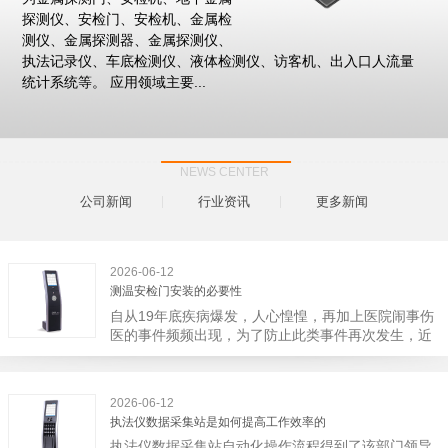
探测仪、安检门、安检机、金属检
测仪、金属探测器、金属探测仪、
执法记录仪、车底检测仪、液体检测仪、访客机、出入口人流量
统计系统等。 应用领域主要...
NEWS CENTER
公司新闻
行业资讯
更多新闻
2026-06-12
测温安检门安装的必要性
自从19年底疾病爆发，人心惶惶，再加上医院闹事伤
医的事件频频出现，为了防止此类事件再次发生，近
日，广西南宁市卫建委发出通知，要求当地市属各三
级医院尽快的安装安检门等设备，开展安全工作。此
消息一经传出引起了广大网友的讨论，而争论的焦点
2026-06-12
大体只有两个，其一，安装安检门是否会激化矛盾。
执法仪数据采集站是如何提高工作效率的
其二，安装安检门可以防范于未然。1月6号当天，南
执法仪数据采集站自动化操作流程得到了该部门领导