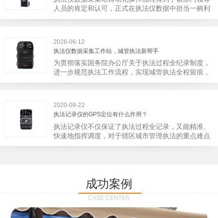
宁市第二医院刚试行安检的首日，检查出10多把各类
人员的肯定和认可，正式在执法仪数据中担当一柄利
刀具和一把管制类刀具。近来伤医事件屡屡发生，安
剑。 执法仪数据采集站对于执法仪数据资料的管理
装安检门可以缓解医生安全感不足的问题，同时安检
分三大步，首先执法仪数据采集站支持多台执法仪同
设备越发先进，效率还可以，能够保障急诊的快速通
时上传数据，执法仪接入执法仪数据采集站之后，设
道顺畅就可以。
2026-06-12
备能自动读取目标对象，并同步到采集站中，此外设
执法仪数据采集工作站，城管执法新帮手
备具有断点续传的功能，如果碰到网络故障，可以从
为贯彻落实国务院办公厅关于执法过程全纪录制度，
已经上传或下载的部分开始继续上传下载未完成的部
进一步规范执法工作流程，实现城管执法全程留痕，
分，而没有必要从头开始上传下载，能节省时间，提
深入推进执法队伍规范化建设，给城管执法工作添加
高速度。再者待数据传输完毕之后，执法仪数据采集
新帮手。执法记录仪是我们队员在路面执法的必备
站会自动清空执法仪数据和自动充电，方便执法人员
品，它忠诚的记录了执法现场的客观事实，有效的遏
下次直接使用，提高执法仪数据效率。执法仪数据采
2020-09-22
止了双方矛盾的发生。现在有了执法仪数据采集工作
集站还具有强大的数据存储管理系统，后台统计不同
执法记录仪的GPS定位有什么作用？
站，执法队员的担忧便得到有效的解决。每个采集工
上传时段、不同重要级别的数据，将统计结果以图表
执法记录仪不仅保证了执法过程全记录，又能精准、
作站可支持多台执法记录仪设备同时上传数据，队员
或者报表的形式呈现；设备设置有用户操作权限管
快速地指挥调度，对于辖区城市管理执法的重点难点
当天使用当天上传，通过数据线接入到采集工作站，
理，自动将用户警员编号与执法仪编号绑定，保障数
也能一目了然，在城市管理工作信息化中发挥着重要
它会自动读取所有的视频、音频、图片、日志等信
据的合法性，同时系统可设置每个警员的权限，明确
的作用。目前，绝大多数执法记录仪都内置有定位功
息，同步导入采集站，传输速度非常快。数据采集完
规定上传权限，下载权限，可检索的数据范围等，极
能的GPS模块，GPS模块可以用来实时记录执法人员
成后自动会清空执法记录仪里的缓存数据，给执法记
大程度上保证数据资料的安全。
的位置。 智能执法仪爱户外ioutdoor C310内置GPS
录仪减减负，轻装上阵。在上传数据资料的同时，工
成功案例
定位模块，可通过移动网络将位置信息实时发送到监
作站也能自动为执法记录仪充充电、校校时，做执法
控中心，在平台的电子地图上显示出设备的具体位
记录仪的贴心小"保姆"。随着群众法律意识的逐步提
CASE CENTER
置，实时查看执法人员到岗情况及根据执法环境迅速
高，行政执法行为更加"阳光、透明"，通过工作站可
调配周边执法人员。同时，内置NFC芯片，可支持身
以随时调取证据视频，精准查阅现场资料，直戳了当