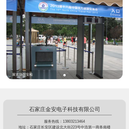
份证查验等拓展功能，在实战中发挥着重要的作用，
的展示给行政相对人看，有效的减少了行政相对人对
能广泛应用于交警公安执法、卫生监督、城管执法、
城管执法行为的误解，树立了执法的公信力。
海关执法、路政、质量监督、林业园林、消防、质量
监督、公路铁路等各个领域。
贵重金属防盗
石家庄金安电子科技有限公司
服务热线：13803213464
地址：石家庄长安区建设北大街223号中浩第一商务南楼