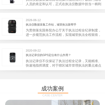
宁市第二医院刚试行安检的首日，检查出10多把各类
人员的肯定和认可，正式在执法仪数据中担当一柄利
刀具和一把管制类刀具。近来伤医事件屡屡发生，安
剑。 执法仪数据采集站对于执法仪数据资料的管理
装安检门可以缓解医生安全感不足的问题，同时安检
分三大步，首先执法仪数据采集站支持多台执法仪同
设备越发先进，效率还可以，能够保障急诊的快速通
时上传数据，执法仪接入执法仪数据采集站之后，设
道顺畅就可以。
2026-06-12
备能自动读取目标对象，并同步到采集站中，此外设
执法仪数据采集工作站，城管执法新帮手
备具有断点续传的功能，如果碰到网络故障，可以从
为贯彻落实国务院办公厅关于执法过程全纪录制度，
已经上传或下载的部分开始继续上传下载未完成的部
进一步规范执法工作流程，实现城管执法全程留痕，
分，而没有必要从头开始上传下载，能节省时间，提
深入推进执法队伍规范化建设，给城管执法工作添加
高速度。再者待数据传输完毕之后，执法仪数据采集
新帮手。执法记录仪是我们队员在路面执法的必备
站会自动清空执法仪数据和自动充电，方便执法人员
品，它忠诚的记录了执法现场的客观事实，有效的遏
下次直接使用，提高执法仪数据效率。执法仪数据采
2020-09-22
止了双方矛盾的发生。现在有了执法仪数据采集工作
集站还具有强大的数据存储管理系统，后台统计不同
执法记录仪的GPS定位有什么作用？
站，执法队员的担忧便得到有效的解决。每个采集工
上传时段、不同重要级别的数据，将统计结果以图表
执法记录仪不仅保证了执法过程全记录，又能精准、
作站可支持多台执法记录仪设备同时上传数据，队员
或者报表的形式呈现；设备设置有用户操作权限管
快速地指挥调度，对于辖区城市管理执法的重点难点
当天使用当天上传，通过数据线接入到采集工作站，
理，自动将用户警员编号与执法仪编号绑定，保障数
也能一目了然，在城市管理工作信息化中发挥着重要
它会自动读取所有的视频、音频、图片、日志等信
据的合法性，同时系统可设置每个警员的权限，明确
的作用。目前，绝大多数执法记录仪都内置有定位功
息，同步导入采集站，传输速度非常快。数据采集完
规定上传权限，下载权限，可检索的数据范围等，极
能的GPS模块，GPS模块可以用来实时记录执法人员
成后自动会清空执法记录仪里的缓存数据，给执法记
大程度上保证数据资料的安全。
的位置。 智能执法仪爱户外ioutdoor C310内置GPS
录仪减减负，轻装上阵。在上传数据资料的同时，工
成功案例
定位模块，可通过移动网络将位置信息实时发送到监
作站也能自动为执法记录仪充充电、校校时，做执法
控中心，在平台的电子地图上显示出设备的具体位
记录仪的贴心小"保姆"。随着群众法律意识的逐步提
CASE CENTER
置，实时查看执法人员到岗情况及根据执法环境迅速
高，行政执法行为更加"阳光、透明"，通过工作站可
调配周边执法人员。同时，内置NFC芯片，可支持身
以随时调取证据视频，精准查阅现场资料，直戳了当