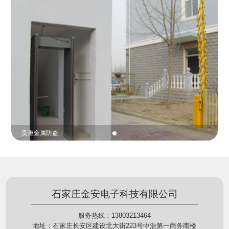
份证查验等拓展功能，在实战中发挥着重要的作用，
的展示给行政相对人看，有效的减少了行政相对人对
能广泛应用于交警公安执法、卫生监督、城管执法、
城管执法行为的误解，树立了执法的公信力。
海关执法、路政、质量监督、林业园林、消防、质量
监督、公路铁路等各个领域。
贵重金属防盗
石家庄金安电子科技有限公司
服务热线：13803213464
地址：石家庄长安区建设北大街223号中浩第一商务南楼