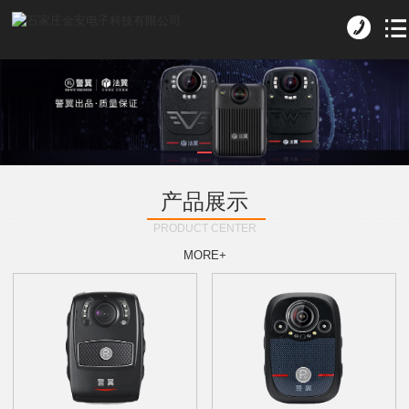
产品展示
PRODUCT CENTER
MORE+