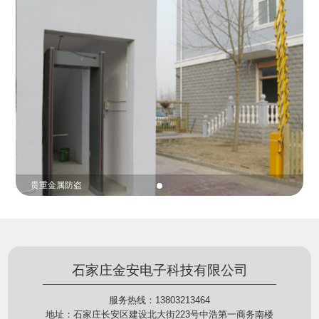
份证查验等拓展功能，在实战中发挥着重要的作用，
的展示给行政相对人看，有效的减少了行政相对人对
能广泛应用于交警公安执法、卫生监督、城管执法、
城管执法行为的误解，树立了执法的公信力。
海关执法、路政、质量监督、林业园林、消防、质量
监督、公路铁路等各个领域。
贵重金属防盗
石家庄金安电子科技有限公司
服务热线：13803213464
地址：石家庄长安区建设北大街223号中浩第一商务南楼