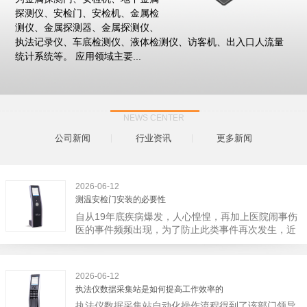
探测仪、安检门、安检机、金属检
测仪、金属探测器、金属探测仪、
执法记录仪、车底检测仪、液体检测仪、访客机、出入口人流量
统计系统等。 应用领域主要...
NEWS CENTER
公司新闻
行业资讯
更多新闻
2026-06-12
测温安检门安装的必要性
自从19年底疾病爆发，人心惶惶，再加上医院闹事伤
医的事件频频出现，为了防止此类事件再次发生，近
日，广西南宁市卫建委发出通知，要求当地市属各三
级医院尽快的安装安检门等设备，开展安全工作。此
消息一经传出引起了广大网友的讨论，而争论的焦点
2026-06-12
大体只有两个，其一，安装安检门是否会激化矛盾。
执法仪数据采集站是如何提高工作效率的
其二，安装安检门可以防范于未然。1月6号当天，南
执法仪数据采集站自动化操作流程得到了该部门领导