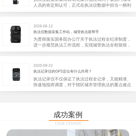
宁市第二医院刚试行安检的首日，检查出10多把各类
人员的肯定和认可，正式在执法仪数据中担当一柄利
刀具和一把管制类刀具。近来伤医事件屡屡发生，安
剑。 执法仪数据采集站对于执法仪数据资料的管理
装安检门可以缓解医生安全感不足的问题，同时安检
分三大步，首先执法仪数据采集站支持多台执法仪同
设备越发先进，效率还可以，能够保障急诊的快速通
时上传数据，执法仪接入执法仪数据采集站之后，设
道顺畅就可以。
2026-06-12
备能自动读取目标对象，并同步到采集站中，此外设
执法仪数据采集工作站，城管执法新帮手
备具有断点续传的功能，如果碰到网络故障，可以从
为贯彻落实国务院办公厅关于执法过程全纪录制度，
已经上传或下载的部分开始继续上传下载未完成的部
进一步规范执法工作流程，实现城管执法全程留痕，
分，而没有必要从头开始上传下载，能节省时间，提
深入推进执法队伍规范化建设，给城管执法工作添加
高速度。再者待数据传输完毕之后，执法仪数据采集
新帮手。执法记录仪是我们队员在路面执法的必备
站会自动清空执法仪数据和自动充电，方便执法人员
品，它忠诚的记录了执法现场的客观事实，有效的遏
下次直接使用，提高执法仪数据效率。执法仪数据采
2020-09-22
止了双方矛盾的发生。现在有了执法仪数据采集工作
集站还具有强大的数据存储管理系统，后台统计不同
执法记录仪的GPS定位有什么作用？
站，执法队员的担忧便得到有效的解决。每个采集工
上传时段、不同重要级别的数据，将统计结果以图表
执法记录仪不仅保证了执法过程全记录，又能精准、
作站可支持多台执法记录仪设备同时上传数据，队员
或者报表的形式呈现；设备设置有用户操作权限管
快速地指挥调度，对于辖区城市管理执法的重点难点
当天使用当天上传，通过数据线接入到采集工作站，
理，自动将用户警员编号与执法仪编号绑定，保障数
也能一目了然，在城市管理工作信息化中发挥着重要
它会自动读取所有的视频、音频、图片、日志等信
据的合法性，同时系统可设置每个警员的权限，明确
的作用。目前，绝大多数执法记录仪都内置有定位功
息，同步导入采集站，传输速度非常快。数据采集完
规定上传权限，下载权限，可检索的数据范围等，极
能的GPS模块，GPS模块可以用来实时记录执法人员
成后自动会清空执法记录仪里的缓存数据，给执法记
大程度上保证数据资料的安全。
的位置。 智能执法仪爱户外ioutdoor C310内置GPS
录仪减减负，轻装上阵。在上传数据资料的同时，工
成功案例
定位模块，可通过移动网络将位置信息实时发送到监
作站也能自动为执法记录仪充充电、校校时，做执法
控中心，在平台的电子地图上显示出设备的具体位
记录仪的贴心小"保姆"。随着群众法律意识的逐步提
CASE CENTER
置，实时查看执法人员到岗情况及根据执法环境迅速
高，行政执法行为更加"阳光、透明"，通过工作站可
调配周边执法人员。同时，内置NFC芯片，可支持身
以随时调取证据视频，精准查阅现场资料，直戳了当