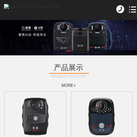
产品展示
PRODUCT CENTER
MORE+